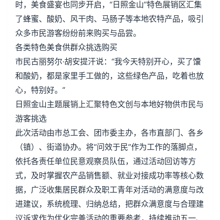
时，美食盛宴也同步开启，“日照金山”特色展销区汇集
了蜂蜜、酸奶、风干肉、马肠子等本地农特产品，吸引
众多市民游客纷纷前来购买与品尝。
各类特色美食供群众挑选购买
市民古丽努尔·胡安提汗说：“我今天特别开心，买了馕
和酸奶，都是家里手工做的，这些绿色产品，吃着也放
心，特别好。”
日照金山主题展销上汇聚特色文创与本地好物供市民与
游客挑选
此次活动由市总工会、团市委主办，各市直部门、各乡
（镇）、街道协办。将“问效于民”作为工作的落脚点，
依托各责任单位民意观察员队伍，通过活动回访等方
式，及时掌握农产品销售额、就业对接成功率等核心数
据，广泛收集居民群众及职工青年对活动的满意度与改
进建议，系统梳理、归纳总结，把群众满意度与合理建
议诉求作为优化完善活动的重要参考，持续推动五一、