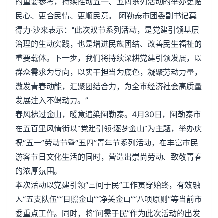
的重要参考，持续推动五一、五四系列活动的举办更贴
民心、更合民情、更顺民意。 阿勒泰市团委副书记莫
得力·沙来表示：“此次双节系列活动，是党建引领基层
治理的生动实践，也是增进民族团结、改善民生福祉的
重要载体。下一步，我们将持续深耕党建引领发展，以
群众需求为导向，以实干担当为底色，凝聚劳动力量，
激发青春动能，汇聚团结合力，为全市经济社会高质量
发展注入不竭动力。”
春风拂过金山，暖意遍染阿勒泰。4月30日，阿勒泰市
在五百里风情街以“党建引领·逐梦金山”为主题，举办庆
祝“五一”劳动节暨“五四”青年节系列活动，在丰富市民
游客节日文化生活的同时，营造出崇尚劳动、致敬青春
的浓厚氛围。
本次活动以党建引领“三问于民”工作贯穿始终，有效融
入“五支队伍”“日照金山”“净美金山”“八项原则”等当前市
委重点工作。同时，将“问需于民”作为此次活动的出发