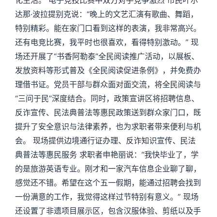
化生活。 电子竞技比赛中双方对手竞争激烈 市民叶尔
达那·波拉提别克说：“晚上的文艺汇演有歌曲、舞蹈，
特别精彩。能在家门口看到这样的表演，我非常高兴。
还有电竞比赛，我平时也很喜欢，看得特别激动。” 现
场还开展了“书香阿勒泰”全民阅读推广活动，以展板、
发放资料等形式普及《全民阅读促进条例》，并免费办
理借书证。党员干部与群众面对面交流，将全民阅读与
“三问于民”深度结合。同时，政策宣讲区将招聘信息、
反诈宣传、民法典普法等惠民政策送到群众家门口，既
提升了安全意识与法律素养，也为求职者带来便利与机
会。 现场提供边境通行证办理、反诈知识宣传、民法
典普法等惠民服务 求职者申艳丽说：“我快毕业了，学
的是旅游英语专业。刚才和一家汽车信息企业聊了聊，
感觉还不错。希望在这个五一假期，能通过招聘会找到
一份满意的工作，我觉得这样过节特别有意义。” 现场
还设置了非遗项目展示区，包含汉服体验、剪纸以及手