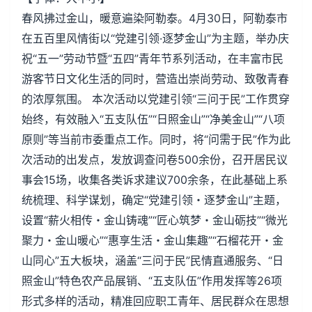
春风拂过金山，暖意遍染阿勒泰。4月30日，阿勒泰市
在五百里风情街以“党建引领·逐梦金山”为主题，举办庆
祝“五一”劳动节暨“五四”青年节系列活动，在丰富市民
游客节日文化生活的同时，营造出崇尚劳动、致敬青春
的浓厚氛围。 本次活动以党建引领“三问于民”工作贯穿
始终，有效融入“五支队伍”“日照金山”“净美金山”“八项
原则”等当前市委重点工作。同时，将“问需于民”作为此
次活动的出发点，发放调查问卷500余份，召开居民议
事会15场，收集各类诉求建议700余条，在此基础上系
统梳理、科学谋划，确定“党建引领・逐梦金山”主题，
设置“薪火相传・金山铸魂”“匠心筑梦・金山砺技”“微光
聚力・金山暖心”“惠享生活・金山集趣”“石榴花开・金
山同心”五大板块，涵盖“三问于民”民情直通服务、“日
照金山”特色农产品展销、“五支队伍”作用发挥等26项
形式多样的活动，精准回应职工青年、居民群众在思想