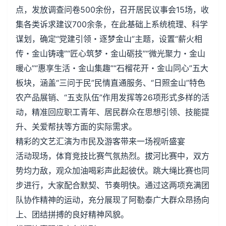
点，发放调查问卷500余份，召开居民议事会15场，收
集各类诉求建议700余条，在此基础上系统梳理、科学
谋划，确定“党建引领・逐梦金山”主题，设置“薪火相
传・金山铸魂”“匠心筑梦・金山砺技”“微光聚力・金山
暖心”“惠享生活・金山集趣”“石榴花开・金山同心”五大
板块，涵盖“三问于民”民情直通服务、“日照金山”特色
农产品展销、“五支队伍”作用发挥等26项形式多样的活
动，精准回应职工青年、居民群众在思想引领、技能提
升、关爱帮扶等方面的实际需求。
精彩的文艺汇演为市民及游客带来一场视听盛宴
活动现场，体育竞技比赛气氛热烈。拔河比赛中，双方
势均力敌，观众加油喝彩声此起彼伏。跳大绳比赛也同
步进行，大家配合默契、节奏明快。通过这两项充满团
队协作精神的运动，充分展现了阿勒泰广大群众昂扬向
上、团结拼搏的良好精神风貌。