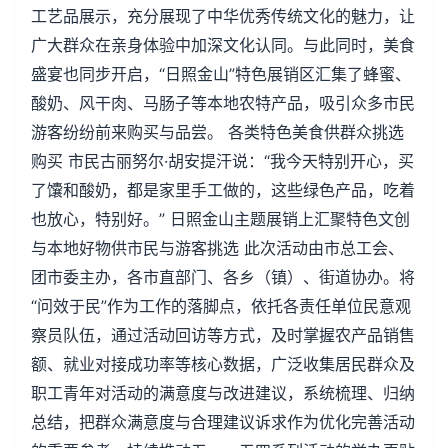
工艺品展示，充分展现了中华优秀传统文化的魅力，让
广大群众在亲身体验中加深文化认同。与此同时，美食
盛宴也同步开启，“日照金山”特色展销区汇集了蜂蜜、
酸奶、风干肉、马肠子等本地农特产品，吸引众多市民
游客纷纷前来购买与品尝。 各类特色美食供群众挑选
购买 市民古丽努尔·胡安提汗说：“我今天特别开心，买
了馕和酸奶，都是家里手工做的，这些绿色产品，吃着
也放心，特别好。” 日照金山主题展销上汇聚特色文创
与本地好物供市民与游客挑选 此次活动由市总工会、
团市委主办，各市直部门、各乡（镇）、街道协办。将
“问效于民”作为工作的落脚点，依托各责任单位民意观
察员队伍，通过活动回访等方式，及时掌握农产品销售
额、就业对接成功率等核心数据，广泛收集居民群众及
职工青年对活动的满意度与改进建议，系统梳理、归纳
总结，把群众满意度与合理建议诉求作为优化完善活动