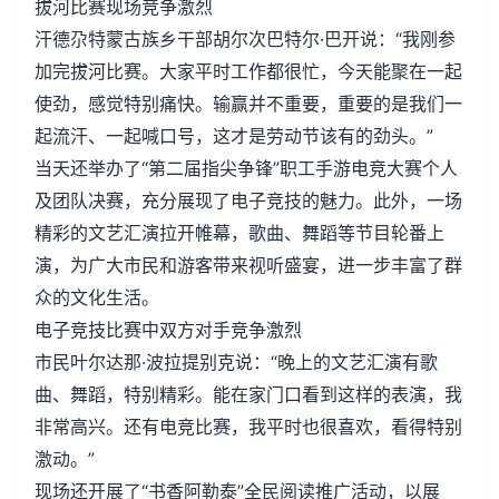
拔河比赛现场竞争激烈
汗德尕特蒙古族乡干部胡尔次巴特尔·巴开说：“我刚参
加完拔河比赛。大家平时工作都很忙，今天能聚在一起
使劲，感觉特别痛快。输赢并不重要，重要的是我们一
起流汗、一起喊口号，这才是劳动节该有的劲头。”
当天还举办了“第二届指尖争锋”职工手游电竞大赛个人
及团队决赛，充分展现了电子竞技的魅力。此外，一场
精彩的文艺汇演拉开帷幕，歌曲、舞蹈等节目轮番上
演，为广大市民和游客带来视听盛宴，进一步丰富了群
众的文化生活。
电子竞技比赛中双方对手竞争激烈
市民叶尔达那·波拉提别克说：“晚上的文艺汇演有歌
曲、舞蹈，特别精彩。能在家门口看到这样的表演，我
非常高兴。还有电竞比赛，我平时也很喜欢，看得特别
激动。”
现场还开展了“书香阿勒泰”全民阅读推广活动，以展