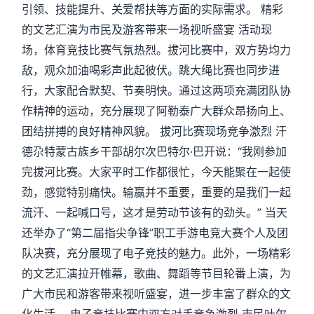
引领、技能提升、关爱帮扶等方面的实际需求。 精彩
的文艺汇演为市民及游客带来一场视听盛宴 活动现
场，体育竞技比赛气氛热烈。拔河比赛中，双方势均力
敌，观众加油喝彩声此起彼伏。跳大绳比赛也同步进
行，大家配合默契、节奏明快。通过这两项充满团队协
作精神的运动，充分展现了阿勒泰广大群众昂扬向上、
团结拼搏的良好精神风貌。 拔河比赛现场竞争激烈 汗
德尕特蒙古族乡干部胡尔次巴特尔·巴开说：“我刚参加
完拔河比赛。大家平时工作都很忙，今天能聚在一起使
劲，感觉特别痛快。输赢并不重要，重要的是我们一起
流汗、一起喊口号，这才是劳动节该有的劲头。” 当天
还举办了“第二届指尖争锋”职工手游电竞大赛个人及团
队决赛，充分展现了电子竞技的魅力。此外，一场精彩
的文艺汇演拉开帷幕，歌曲、舞蹈等节目轮番上演，为
广大市民和游客带来视听盛宴，进一步丰富了群众的文