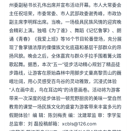
州委副秘书长孔伟出席并宣布活动开幕。市人大常委会
主任祝培荣，市委常委、市人武部政委谢秀峰，市政协
副主席李明辉出席。当晚，一场极具民族风情的迎宾晚
会精彩上演。独唱《为了谁》、舞蹈《记忆鲁掌》、朗
诵《青春》《我爱上班》等16个节目轮番登场，充分展
现了鲁掌镇浓厚的傈僳族文化底蕴和基层干部群众的昂
扬风貌。晚会之后，全体嘉宾与群众手拉手围着篝火踏
歌起舞。据悉，本次“五一”徒步活动精心规划了精品徒
步路线，让游客在原始森林中用脚步丈量高黎贡山的巍
峨壮阔，用心灵感受百鸟谷的灵动雅致，沉浸式体验
“人在画中走，鸟在耳边鸣”的诗意画卷。活动将为游客
带来一次深度的徒步体验一顿荒野厨房的美味一堂自然
教育的课堂一场民族文化的盛宴为游客带来丰富多元的
假期体验！编 辑：陈剑梅责 编：沈建翠监 审：李学玺
总监审：刘 磊投稿邮箱：xcbls@126.com