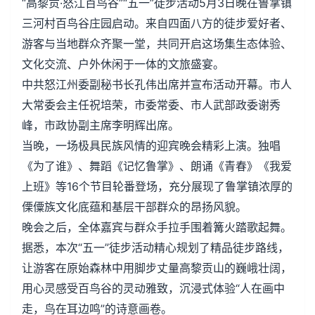
“高黎贡·怒江百鸟谷”“五一”徒步活动5月3日晚在鲁掌镇
三河村百鸟谷庄园启动。来自四面八方的徒步爱好者、
游客与当地群众齐聚一堂，共同开启这场集生态体验、
文化交流、户外休闲于一体的文旅盛宴。
中共怒江州委副秘书长孔伟出席并宣布活动开幕。市人
大常委会主任祝培荣，市委常委、市人武部政委谢秀
峰，市政协副主席李明辉出席。
当晚，一场极具民族风情的迎宾晚会精彩上演。独唱
《为了谁》、舞蹈《记忆鲁掌》、朗诵《青春》《我爱
上班》等16个节目轮番登场，充分展现了鲁掌镇浓厚的
傈僳族文化底蕴和基层干部群众的昂扬风貌。
晚会之后，全体嘉宾与群众手拉手围着篝火踏歌起舞。
据悉，本次“五一”徒步活动精心规划了精品徒步路线，
让游客在原始森林中用脚步丈量高黎贡山的巍峨壮阔，
用心灵感受百鸟谷的灵动雅致，沉浸式体验“人在画中
走，鸟在耳边鸣”的诗意画卷。