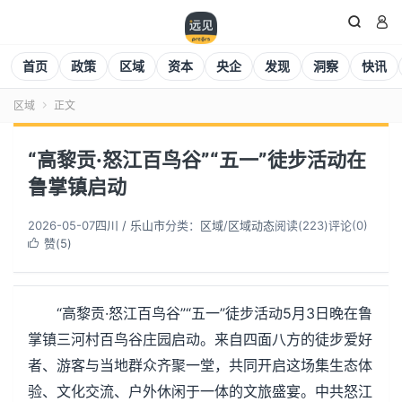


首页
政策
区域
资本
央企
发现
洞察
快讯
区域
正文

“高黎贡·怒江百鸟谷”“五一”徒步活动在
鲁掌镇启动
2026-05-07
四川 / 乐山市
分类：
区域
/
区域动态
阅读(
224
)
评论(0)
赞(
5
)

“高黎贡·怒江百鸟谷”“五一”徒步活动5月3日晚在鲁
掌镇三河村百鸟谷庄园启动。来自四面八方的徒步爱好
者、游客与当地群众齐聚一堂，共同开启这场集生态体
验、文化交流、户外休闲于一体的文旅盛宴。中共怒江