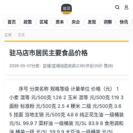


首页
政策
区域
资本
央企
发现
洞察
快讯
区域
正文

驻马店市居民主要食品价格
2026-05-07
分类：
区域
/
区域动态
阅读(
236
)
评论(0)
赞(
6
)

序号 分类名称 规格等级 计量单位 价格（元） 1
小麦 混等 元/500克 1.28 2 玉米 混等 元/500克 1.19 3
面粉 标准粉 元/500克 2.5 4 粳米 二级 元/500克 3.6
5 挂面 当地主销 元/500克 4.8 6 纯正花生油 一级桶装
元/5L 99.9 7 菜籽油 一级桶装 元/5L 83.9 8 食用调和
油 桶装一级 元/5L 59.9 9 大豆油 一级桶装 元/5L