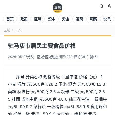


首页
政策
区域
资本
央企
发现
洞察
快讯
区域
正文

驻马店市居民主要食品价格
2026-05-07
分类：
区域
/
区域动态
阅读(
240
)
评论(0)
赞(
6
)

序号 分类名称 规格等级 计量单位 价格（元） 1
小麦 混等 元/500克 1.28 2 玉米 混等 元/500克 1.2 3
面粉 标准粉 元/500克 2.5 4 粳米 二级 元/500克 3.6
5 挂面 当地主销 元/500克 4.8 6 纯正花生油 一级桶装
元/5L 99.9 7 菜籽油 一级桶装 元/5L 83.9 8 食用调和
油 桶装一级 元/5L 59.9 9 大豆油 一级桶装 元/5L