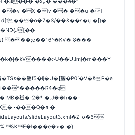
�� �x؈� ���e�”
��v �X �Iv �� ��u �T
d[t���o�7�S/��&��s�ų �[}�
 ���;e��16^�KV� 8���
��k�j�kV����>U��UJmj�m���Y
 MB�䄾�-2�* �.J��h��-
K� ˞���Q�a �
Layouts/slideLayout3.xml�Z_o�6
%:&KE�I���e�>� �}