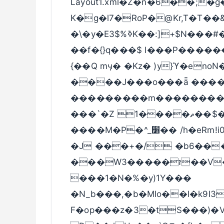
Layout1.xml�Z�n�6��;�g
K�g�l7�RoP�@Kr,T�T��
�\�y�Eߢ3$%K��:]+$N���#�7CJ�q8’/o牶�(��t��/ ]��
��f�{}q���$ I���P�����
{��Q mӌ� �Kz� )y}ϓ�en
����Ϳ���o���ǟ ����
���������m��������=%
���`�Z ޡ����1��$�_ �̇����e�/
����M�P�^_׸�� /h�eRm!i0��e���<}���f��*�-x6��1
�J ���+�/ �b6��
���Wז�����3��Ѵ�L�b����l�[�T�d�*����
���1�N�%�y)1Y���
�N_b���,�b�MIo��I�k9I
F�op���z�3�tS���)�