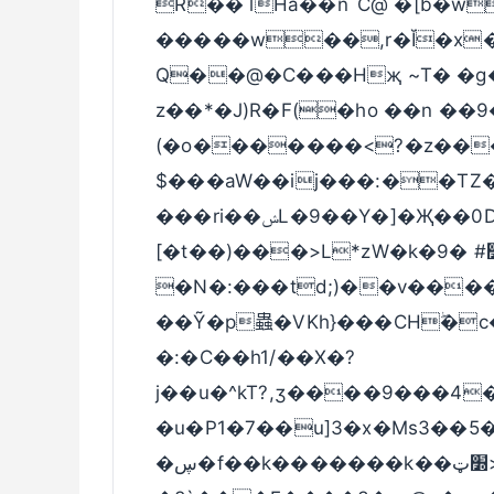
R؜�� lHa��؜n`C@ �[b�wRؼ�� lHa�Kl^7�!
�����w��,r�Ĭ�x
Q��@�C���Hҗ ~T� �g�
z��*�J)R�F(�ho ��n ��9�P�Lk��ڥ
(�o�������<?�z���
$���aW��ij���:��TZ
���ri��ݾL�9��Y�]�Җ��0Dj�s�<�wD>��dҘ!
[�t��)���>L*zW�k�׵# �9hG@�Ď�lgo
�N�:���td;)��v����
��Ỹ�p蟲�VKh}���CHۖ�c���ȍ�CHߕ'!}W�<
�:�C��h1/��X�?
j��u�^kT?,ӡ����9���4
�u�P1�7��u]3�x�Ms3��5
�ڛ�f��k�������k��׽ټ>�`v K