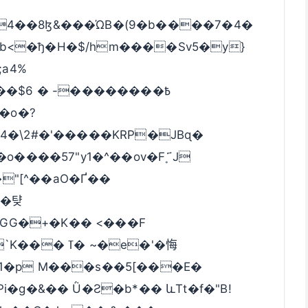
4��8ɮ&���ΏB�(9�b����7�4�
�4�\2#�'�����KRP�JBɋ�
o����57"y1�^��ov�F˳ ҃J
"[^��aO�Ґ��
�턎
GG�+�K�� <���F
� ~�e�'�悔
91�p M���s��5[���E�
i�g�&�� Ǜ�Ƨ�b*�� ևTt�f�"B!