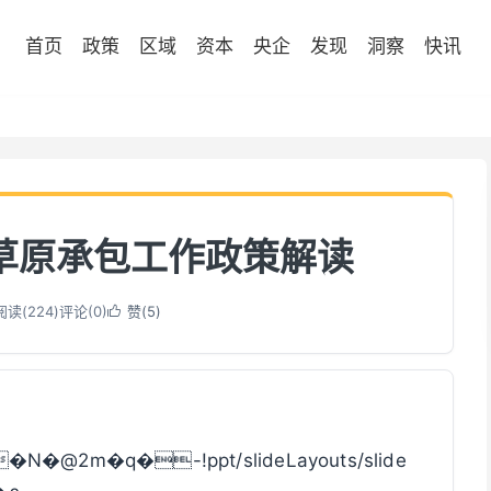
首页
政策
区域
资本
央企
发现
洞察
快讯
草原承包工作政策解读
阅读(
224
)
评论(0)
赞(
5
)

�N�@2m�q�-!ppt/slideLayouts/slide