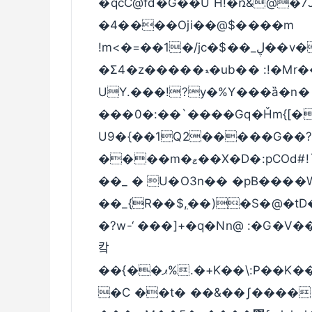
�qcC@fd�G��U H!�ռ&@�
�4����Oji��@$����m
!m<�=��1�/jc�$��_ڸ��v��;�14�� >$ml��-櫘
�Σ4�z�����ޑ�ub�� :!�Mr�����d\ �������##�
UY.���!?y�%Y���ȁ�n�
���0�:��`����Gq�Ȟm{[�y
U9�{��1Q2�����G��?
����m�ޱ��X�D�:pCOd#!`x��h���pt�tu+~��WL��H��n
��_ � U�O3n�� �pB����W
��_{R��$,ֽ��)�S�@�t
�?w-‘ ���]+�q�Nn@ :�G�V
캌
��{��ޕ%.�+K��\:P��K����v��6��Rq�^U^]Ё������^�
�C ��t� ��&��ʃ����