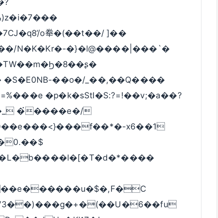
�?
&)z�i�7���
��/N�K�Kr�-�}�l@����|���`�
oN�TW��m�Ϧ�8��ʂ�
 �S�E0NB-��o�/_��,��Q����
���e �p�k�sStI�S:?=!��v;�a��?
�0.��$
3��e������u�$�,F�C
V3��)���g�+�(��U�6��fu