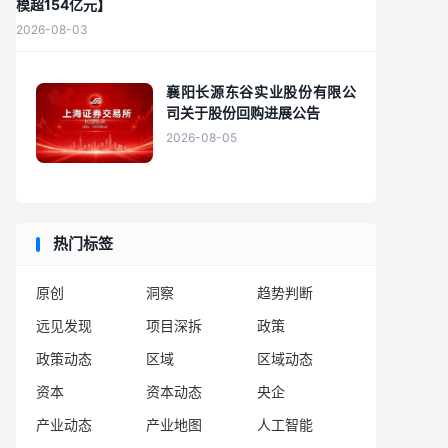
模超154亿元】
2026-08-03
襄阳长源东谷实业股份有限公
司关于股份回购进展公告
2026-08-05
热门标签
原创
洞察
趋势判断
远见发现
项目深拆
政策
政策动态
区域
区域动态
资本
资本动态
央企
产业动态
产业地图
人工智能