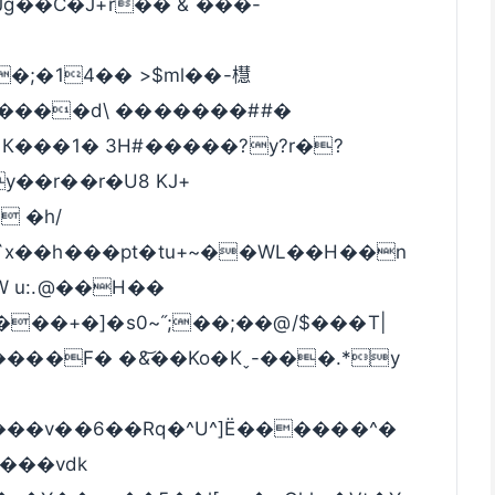
7Jg��C�J+r�� & ���-
 К���1� 3H#�����?y?r�?
��r��r�U8 KJ+
 �h/
 u:.@��H��
D���+�]�s0~˝;��;��@/$���T|
�����F� �&͝��Ko�Kˬ-���.*y
���vdk