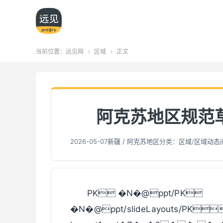
当前位置：
远见网
区域
正文


阿克苏地区规范
2026-05-07
新疆 / 阿克苏地区
分类：
区域
/
区域动态
PK �N�@ppt/PK
�N�@ppt/slideLayouts/PK