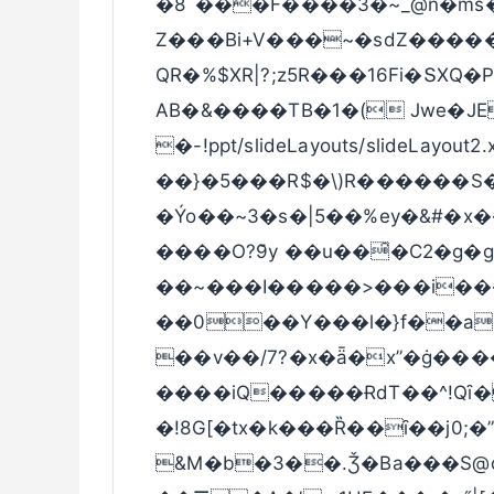
�8`���F����3�~_@n�ms
Z���Bi+V���~�sdZ����
QR�%$XR|?;z5R���16Fi�ՏXQ�P
AB�&����TB�1�(­ Jwe�
�-!ppt/slideLayouts/slideLa
��}�5���R$�\)R������S�
�Ýo��~3�s�|5��%ey�&#�x
����O?9̆y ��u��̑�C2�g�g
��~���I�����>���i��
��0��Y���l�}f��a
��v��/7?�x�ǟ�x”�ġ���
����iQ�����ɌdT��^!Qȋ�
�!8G[�tx�k���Ȑ��ȋ��j0;
&M�b�3��.Ǯ�Ba���S@d