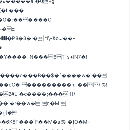
؆g
�(�L���
�O�:������O
>�ά
|^I\-&o.J��-
Y���� lN���6T`s+lN7�!
M����o���B��$�`����w�:��
�eC� ���������n; ��l\ %!
2#L �c����;��� H/
� �r��w� n�M 
�g[�
���ۤF��M�a؛% �]O�M-