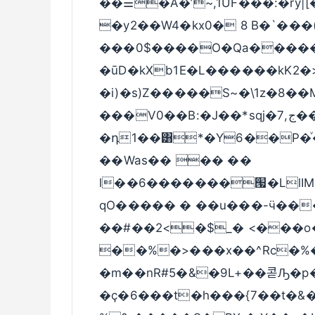
��☰�A�’~,1UF���:�rӳ|[�ܘ�����a �0
�y2��W4�kx0� 8 B�`��
���0$����O�Qa����
�ūD�kXb1E�L������kK2�
�i)�s)Z�����S~�\1z�8��M͸�P8�3�ߊ�
���V0��B:�J��*sqj�ج,7��
�դ1��͸*�Y6��P�ͮ�
��Was�� �� ��
l��6�������՗�LlI
qO����� � ��u���-ӵ���
��#��2<�$_� <���o�
��%�>���x��^Rc�%�
�m��nR#5�&�9L+��콛Ԡ�p
�ç�6���t�h���{7��t�&��6K8T