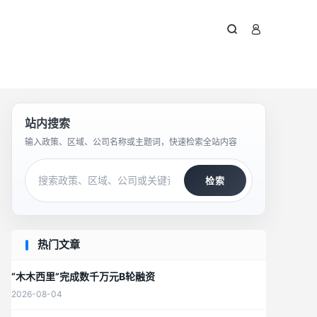



站内搜索
输入政策、区域、公司名称或主题词，快速检索全站内容
检索
热门文章
“木木西里”完成数千万元B轮融资
2026-08-04