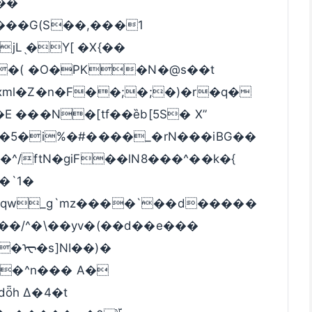
��
���G(S��,���1
jL ֖�Y[ �X{��
JE�( �O�PK�N�@s��t
yout2.xml�Z�n�F��;�;�)�r�q�
E ���N�[tf��ȅb[5S� X”
��5�i%�#����_�rN���iBG��
�^/ftN�giF��lN8���^��k�{
�`1�
qw_g`mz����`��d�����
��/^�\��yv�(��d��e���
�ᠧ�s]NI��)�
�”�^n��� A�
ȫh Δ�4�t