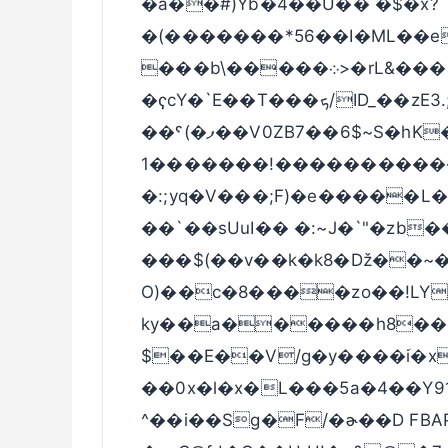
�a��#)Yb�4��U�� �$�x?
�(�������*56��I�ML��e
���b\�����܀>�rL&���b<�ђ�H�$/hm����Sv5�y}
�ҁcY�`E��T���ܟ/ID_��zE3.;a4%
��ˤ(�ފ��V0ZB7��6$~S�hK��$6 � -�����߿���
������1�!�����������o�?
�:;yq�V���;F)�e�����L
��`��sUuI�� �:~J�`"�zb��
���$(��v��k�k8�ǅ��~�
O)��c�8����zо��!LY
ky��a������h8��
$��E��V/g�y����iֺ�x`K��� ߠ
��0x�l�x�L���5a�4��Y
^��i��Sg�F/�ɚ��D FBAP