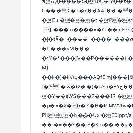
%&,�����S�BX,� Y��z�H|�3�
G���IΣ�T�k��A4]�� �� 
�Eu ����t �P�At 
ہ[ ���.n����=�C ��n FȤ�ND{J[��
�j�tǍ�=����=����=���ɶ(
�U���>M���
�tY�*���]V��P������{l
M}
��k�)�kVɯ���AѺf5Imj���[׬�TSs��޺f5�lj�U�[׼�P0’�V�&P�e
]� � &�(z� �)�~Sh�Ŧ۷ح��i��^�����R4�q
�Y��aW$���7���1R ��
�p�=�X�b�%�Η�R MԜ2hv�
PK�N�@�Ux �E0!ppt/slide
�� �=��Y��:E�&m�� ��y�