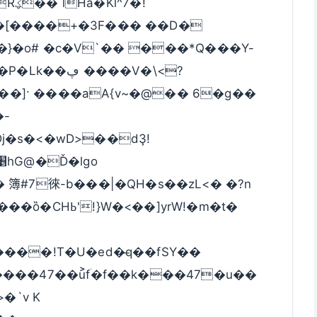
�[����+�3F��� ��D�
}�o# �c�V`�� ���*Q���Y-
 ����V�\<?
�]· ����aA{v~�@�� 6�g��
�-
 簿#7徠-b���|�QH�s��zL<� �?n
��]yrW!�m�t�
����!T�U�ed�̶q��fSY��
����47��u͐fۛ�f��k���47�u��