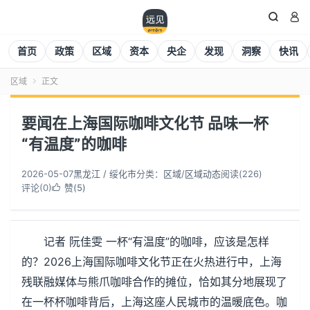


首页
政策
区域
资本
央企
发现
洞察
快讯
区域
正文

要闻在上海国际咖啡文化节 品味一杯
“有温度”的咖啡
2026-05-07
黑龙江 / 绥化市
分类：
区域
/
区域动态
阅读(
227
)
评论(0)
赞(
5
)

记者 阮佳雯 一杯“有温度”的咖啡，应该是怎样
的？2026上海国际咖啡文化节正在火热进行中，上海
残联融媒体与熊爪咖啡合作的摊位，恰如其分地展现了
在一杯杯咖啡背后，上海这座人民城市的温暖底色。咖