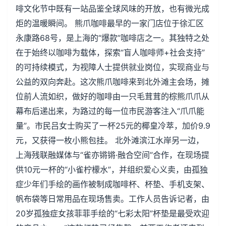
啡文化节中既有一站品鉴全球风味的开放，也有微光成
炬的温暖瞬间。 熊爪咖啡最早的一家门店位于徐汇区
永康路68号，是上海的“爆款”咖啡店之一。其独特之处
在于始终以咖啡为载体，探索“盲人咖啡师+社会支持”
的可持续模式，为视障人士提供就业岗位，实现商业与
公益的双向奔赴。这次熊爪咖啡来到北外滩主会场，摊
位前人流如织，做好的咖啡由一只毛茸茸的棕熊爪爪从
幕布后递出来，为路过的每一位市民游客注入“爪爪能
量”。市民吕女士购买了一杯25元的椰皇冷萃，加价9.9
元，又获得一枚小熊包挂。 北外滩滨江水岸另一边，
上海残联融媒体与“雀亦锵锵·融合空间”合作，在现场提
供10元一杯的“小雀柠檬水”，并组织爱心义卖，由孤独
症少年们手绘的画作被制成咖啡杯、杯垫、手机支架、
帆布袋等日常用品在现场售卖。工作人员告诉记者，由
20岁孤独症女孩菲菲手绘的“七彩太阳”杯垫是最受欢迎