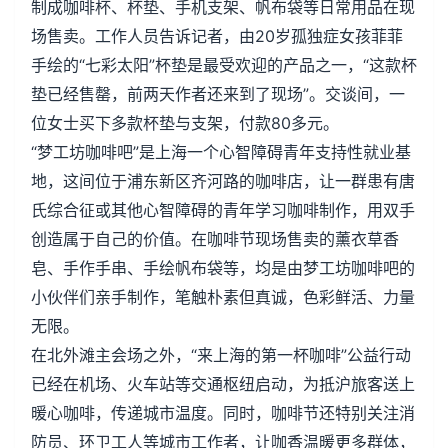
制成咖啡杯、杯垫、手机支架、帆布袋等日常用品在现
场售卖。工作人员告诉记者，由20岁孤独症女孩菲菲
手绘的“七彩太阳”杯垫是最受欢迎的产品之一，“这款杯
垫已经售罄，前两天作者还来到了现场”。交谈间，一
位女士买下多款杯垫与支架，付款80多元。
“梦工坊咖啡吧”是上海一个心智障碍青年支持性就业基
地，这间位于浦东新区齐河路的咖啡店，让一群患有唐
氏综合征或其他心智障碍的青年学习咖啡制作，用双手
创造属于自己的价值。在咖啡节现场售卖的薰衣草香
皂、手作手串、手绘帆布袋等，均是由梦工坊咖啡吧的
小伙伴们亲手制作，笔触朴素但真诚，色彩鲜活、力量
无限。
在北外滩主会场之外，“来上海的第一杯咖啡”公益行动
已经在机场、火车站等交通枢纽启动，为抵沪旅客送上
暖心咖啡，传递城市温度。同时，咖啡节还特别关注消
防员、环卫工人等城市工作者，让咖香温暖更多群体，