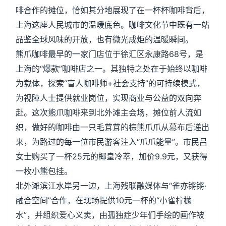
啡合作的摊位，恰如其分地展现了在一杯杯咖啡背后，
上海这座人民城市的温暖底色。咖啡文化节中既有一站
品鉴全球风味的开放，也有微光成炬的温暖瞬间。
熊爪咖啡最早的一家门店位于徐汇区永康路68号，是
上海的“爆款”咖啡店之一。其独特之处在于始终以咖啡
为载体，探索“盲人咖啡师+社会支持”的可持续模式，
为视障人士提供就业岗位，实现商业与公益的双向奔
赴。这次熊爪咖啡来到北外滩主会场，摊位前人流如
织，做好的咖啡由一只毛茸茸的棕熊爪爪从幕布后递出
来，为路过的每一位市民游客注入“爪爪能量”。市民吕
女士购买了一杯25元的椰皇冷萃，加价9.9元，又获得
一枚小熊包挂。
北外滩滨江水岸另一边，上海残联融媒体与“雀亦锵锵·
融合空间”合作，在现场提供10元一杯的“小雀柠檬
水”，并组织爱心义卖，由孤独症少年们手绘的画作被