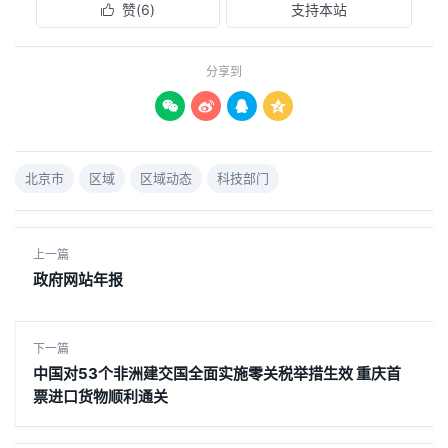
赞(
6
)
支持本站

分享到




北京市
区域
区域动态
科技部门
上一篇
政府网站年报
下一篇
中国对53个非洲建交国全面实施零关税举措生效 重庆首
票进口货物顺利通关