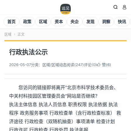


首页
政策
区域
资本
央企
发现
洞察
快讯
区域
正文

行政执法公示
2026-05-07
分类：
区域
/
区域动态
阅读(
247
)
评论(0)
赞(
6
)

您访问的链接即将离开“北京市科学技术委员会、
中关村科技园区管理委员会”网站是否继续？
执法主体信息 执法人员信息 职责权限 执法依据 执法
程序 政务服务事项 行政检查单（含行政检查标准） 救
济途径 行政检查（双随机抽查）事项清单 检查计划
行政许可 行政检查 行政处罚 执法年报