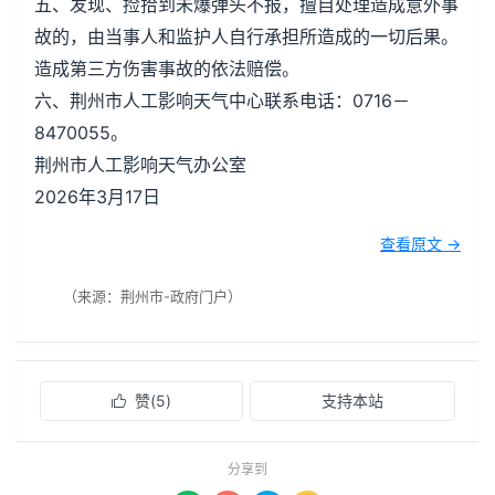
五、发现、捡拾到未爆弹头不报，擅自处理造成意外事
故的，由当事人和监护人自行承担所造成的一切后果。
造成第三方伤害事故的依法赔偿。
六、荆州市人工影响天气中心联系电话：0716－
8470055。
荆州市人工影响天气办公室
2026年3月17日
查看原文 →
（来源：荆州市-政府门户）
赞(
5
)
支持本站

分享到