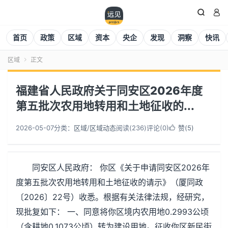


首页
政策
区域
资本
央企
发现
洞察
快讯
区域
正文

福建省人民政府关于同安区2026年度
第五批次农用地转用和土地征收的...
2026-05-07
分类：
区域
/
区域动态
阅读(
236
)
评论(0)
赞(
5
)

同安区人民政府： 你区《关于申请同安区2026年
度第五批次农用地转用和土地征收的请示》（厦同政
〔2026〕22号）收悉。根据有关法律法规，经研究，
现批复如下： 一、同意将你区境内农用地0.2993公顷
（含耕地0.1073公顷）转为建设用地。征收你区新民街