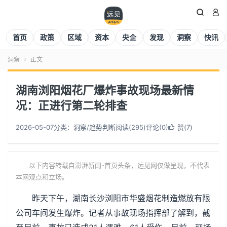


首页
政策
区域
资本
央企
发现
洞察
快讯
洞察
正文

湖南浏阳烟花厂爆炸事故现场最新情
况：正进行第二轮排查
2026-05-07
分类：
洞察
/
趋势判断
阅读(
295
)
评论(0)
赞(
7
)

以下内容转载自澎湃新闻-首页头条，远见网仅做呈现，不代表
本网观点和立场。
昨天下午，湖南长沙浏阳市华盛烟花制造燃放有限
公司车间发生爆炸。记者从事故现场指挥部了解到，截