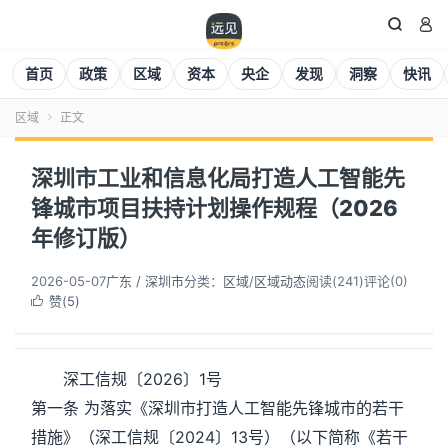


首页
政策
区域
资本
央企
发现
洞察
快讯
区域
正文

深圳市工业和信息化局打造人工智能先
锋城市项目扶持计划操作规程（2026
年修订版）
2026-05-07
广东 / 深圳市
分类：
区域
/
区域动态
阅读(
241
)
评论(0)
赞(
5
)

深工信规〔2026〕1号
第一条 为落实《深圳市打造人工智能先锋城市的若干
措施》（深工信规〔2024〕13号）（以下简称《若干