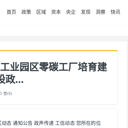
首页
政策
区域
资本
央企
发现
洞察
快讯
工业园区零碳工厂培育建
设政...
赞(
5
)

 县区动态 通知公告 政声传递 工信动态 您所在的位