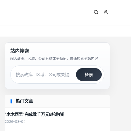



站内搜索
输入政策、区域、公司名称或主题词，快速检索全站内容
检索
热门文章
“木木西里”完成数千万元B轮融资
2026-08-04