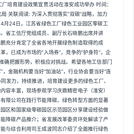
工厂培育建设政策宣贯活动在淮安成功举办 时间：
息化局 关联阅读: 为深入贯彻落实“双碳”战略，加力
4月24日，江苏省绿色工厂绿色工业园区零碳工
办。省工信厅党组成员、副厅长石晓鹏出席并讲
晓鹏充分肯定了全省各地开展绿色制造取得的成
，已成为市场的“入场券”，竞争的“护身符”，企
要准确把握形势，积极应对挑战。希望各地工信部门
军”，金融机构要当好“加油站”，行业协会要当好“连
方协同发力，持续推进，培育建设更多的绿色工厂、
动内容丰富，现场参观学习庆鼎精密电子（淮安）
料有限公司在践行节能降碳、绿色转型方面的显著
业园区和国家级零碳园区示范园区分享建设经验做
节能降碳产品推介；省发展改革委资环处解读了产
节能与综合利用司王成波同志介绍了全面推行绿色