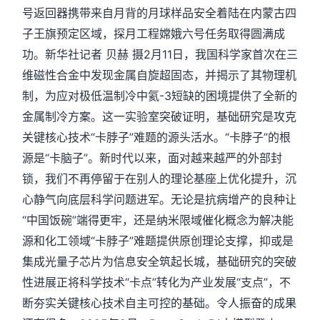
号返回器携带来自月背的月球样品安全着陆在内蒙古四
子王旗预定区域，探月工程嫦娥六号任务取得圆满成
功。新华社记者 贝赫 摄2月11日，我国科学家首次在三
维磁性合金中发现金属自旋超固态，并揭示了其物理机
制，为应对极低温制冷中氦-3短缺的困境提供了全新的
金属制冷方案。这一实验室突破证明，基础研究是攻克
关键核心技术“卡脖子”难题的源头活水。“卡脖子”的根
源是“卡脑子”。新时代以来，面对越来越严的外部封
锁，我们不再停留于在别人的理论基座上优化提升，沉
心静气向底层科学问题进军。无论是抗病增产的良种让
“中国饭碗”端得更牢，还是纳米限域催化概念为解决能
源和化工领域“卡脖子”难题提供原创理论支撑，抑或是
集成光量子芯片为信息安全筑起长城，基础研究的突破
性进展正将科学技术“卡点”转化为产业发展“支点”，不
断夯实关键核心技术自主可控的基础。令人振奋的成果