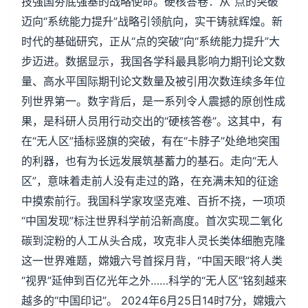
技强国夯底强基的战略使命。硬核答卷：从“点的突破”
迈向“系统能力提升”战略引领航向，实干铸就辉煌。新
时代的基础研究，正从“点的突破”向“系统能力提升”大
步迈进。数据显示，我国各学科最具影响力期刊论文数
量、高水平国际期刊论文数量及被引用次数连续多年位
列世界第一。数字背后，是一系列令人震撼的原创性成
果，是科研人员用行动交出的“硬核答卷”。这其中，有
在“无人区”插标竖旗的突破，有在“卡脖子”处绝地突围
的利器，也有为长远发展筑基蓄力的基石。走向“无人
区”，意味着走前人没有走过的路，在充满未知的征途
中摸索前行。我国科学家攻坚克难、百折不挠，一项项
“中国发现”标注世界科学前沿新高度。首次实现二氧化
碳到淀粉的人工从头合成，攻克非人灵长类体细胞克隆
这一世界难题，嫦娥六号首探月背，“中国天眼”将人类
“视界”延伸到百亿光年之外……科学的“无人区”铭刻越来
越多的“中国印记”。 2024年6月25日14时7分，嫦娥六