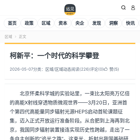


首页
政策
区域
资本
央企
发现
洞察
快讯
区域
正文

柯新平：一个时代的科学攀登
2026-05-07
分类：
区域
/
区域动态
阅读(
226
)
评论(0)
赞(
5
)

北京怀柔科学城的实验站里，一束比太阳亮万亿倍
的高能X射线穿透物质微观世界——3月20日，亚洲首
个第四代高能量同步辐射光源HEPS启动首轮课题征
集，迈入正式开放运行准备阶段。从合肥到上海再到北
京，我国同步辐射装置接连实现历史性跨越，走出了一
条自主创新的“追光之路”。这束光，折射出我国基础研