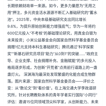
长期依赖财政单一来源。如今，更多力量愿为“无用之
用”押注，多元资金活水源源不断汇入基础研究的“蓄水
池”。2025年，中央本级基础研究支出同比增长
9.6%，为提升原始创新能力增强底气；华为一年将约
600亿元投入“不考核”的基础理论研究，用真金白银为
未来投资；小米公益基金会向国家自然科学基金委员会
捐赠1亿元支持本科生基础研究；腾讯通过“科学探索
奖”“新基石研究员项目”助力“从0到1”的突破……“政府主
导、企业支撑、社会捐赠补充、金融赋能”的多元投入
格局逐步形成，为创新“开荒者”点亮前行道路上的一盏
盏灯火。 深渊海沟最深处发现繁盛的化能合成生物群
落。图片来源：国家自然科学基金委员会——评价之
变：从“数论文”到“看价值”。在上海交通大学李政道研
究所，针对长聘教轨体系的青年学者实行国际“小同行”
评估：邀请15位同领域顶尖科学家，从创新能力、未来