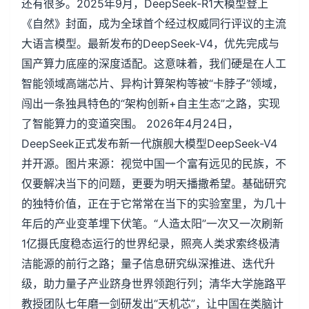
还有很多。2025年9月，DeepSeek-R1大模型登上
《自然》封面，成为全球首个经过权威同行评议的主流
大语言模型。最新发布的DeepSeek-V4，优先完成与
国产算力底座的深度适配。这意味着，我们硬是在人工
智能领域高端芯片、异构计算架构等被“卡脖子”领域，
闯出一条独具特色的“架构创新+自主生态”之路，实现
了智能算力的变道突围。 2026年4月24日，
DeepSeek正式发布新一代旗舰大模型DeepSeek-V4
并开源。图片来源：视觉中国一个富有远见的民族，不
仅要解决当下的问题，更要为明天播撒希望。基础研究
的独特价值，正在于它常常在当下的实验室里，为几十
年后的产业变革埋下伏笔。“人造太阳”一次又一次刷新
1亿摄氏度稳态运行的世界纪录，照亮人类求索终极清
洁能源的前行之路；量子信息研究纵深推进、迭代升
级，助力量子产业跻身世界领跑行列；清华大学施路平
教授团队七年磨一剑研发出“天机芯”，让中国在类脑计