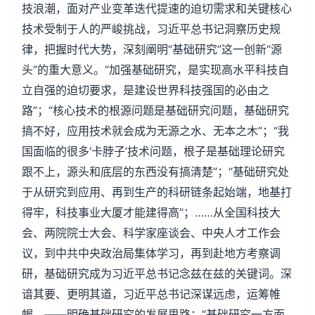
技浪潮，面对产业变革迭代提速的迫切需求和关键核心
技术受制于人的严峻挑战，习近平总书记洞察历史规
律，把握时代大势，深刻阐明“基础研究”这一创新“源
头”的重大意义。“加强基础研究，是实现高水平科技自
立自强的迫切要求，是建设世界科技强国的必由之
路”；“核心技术的根源问题是基础研究问题，基础研究
搞不好，应用技术就会成为无源之水、无本之木”；“我
国面临的很多‘卡脖子’技术问题，根子是基础理论研究
跟不上，源头和底层的东西没有搞清楚”；“基础研究处
于从研究到应用、再到生产的科研链条起始端，地基打
得牢，科技事业大厦才能建得高”；……从全国科技大
会、两院院士大会、科学家座谈会、中央人才工作会
议，到中共中央政治局集体学习，再到赴地方考察调
研，基础研究成为习近平总书记念兹在兹的关键词。深
谙其要、更明其道，习近平总书记深谋远虑，运筹帷
幄。——明确基础研究的发展思路：“基础研究一方面