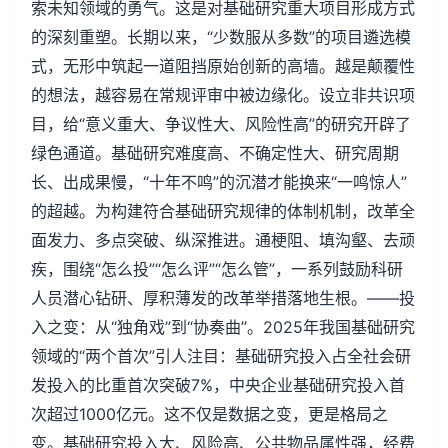
索未知领域的勇气。这是对基础研究重大项目形成方式
的深刻重塑。长期以来，“少数服从多数”的项目遴选模
式，无形中筑起一道阻挡原始创新的高墙。越是颠覆性
的想法，越容易在常规评审中被边缘化。设立非共识项
目，给“意义重大、争议性大、风险性高”的研究开辟了
绿色通道。基础研究难度高、不确定性大、研究周期
长、出成果慢，“十年不鸣”的沉潜才能换来“一鸣惊人”
的超越。为构建符合基础研究规律的体制机制，改革全
面发力、多点突破、纵深推进。通梗阻、填沟壑、去顽
疾，围绕“怎么投”“怎么评”“怎么管”，一系列鼓励科研
人员潜心钻研、厚积薄发的改革举措落地生根。——投
入之变：从“独角戏”到“协奏曲”。2025年我国基础研究
领域的“两个首次”引人注目：基础研究投入占全社会研
发投入的比重首次突破7%，中央企业基础研究投入首
次超过1000亿元。这不仅是数据之变，更是格局之
变。基础研究投入大、风险高、公共物品属性强，经费