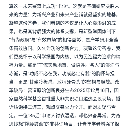
算这一未来赛道上成功“卡位”。这就是基础研究决胜未
来的力量：为新兴产业和未来产业铺就最坚实的地基。
凝望这份答卷，我们看到的不仅是让人心潮澎湃的成
果，也是其背后强大的体系支撑，是新型举国体制下
“有为政府”与“有效市场”的相得益彰，是产学研用全链
条高效协同、久久为功的创新合力。凝望这份答卷，我
们更感怀于以科学报国为内核、以为民造福为追求的精
神力量。那是“干惊天动地事，做隐姓埋名人”的淡泊与
赤诚，是“功成不必在我，功成必定有我”的胸怀与担
当，更是“甘坐冷板凳，敢啃硬骨头”的坚韧与胆魄。改
革破局：营造原始创新良好生态2025年12月16日，国
家自然科学基金首批重大非共识项目遴选会议现场，插
话质询接二连三，观点交锋火力全开。面对质疑与否
定，一位“85后”申请人衬衣湿透，却也兴奋异常。为奇
思妙想“撑腰鼓劲”的非共识项目，让青年学者增强了探