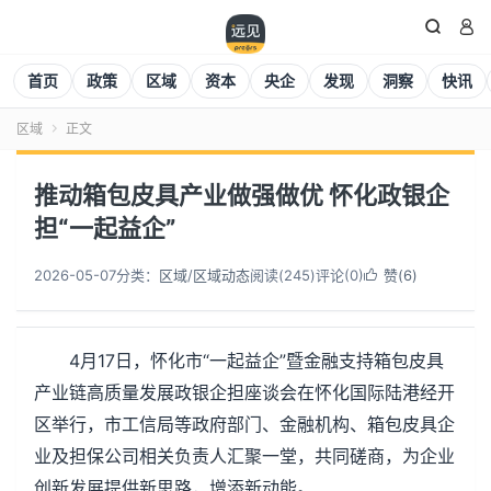


首页
政策
区域
资本
央企
发现
洞察
快讯
区域
正文

推动箱包皮具产业做强做优 怀化政银企
担“一起益企”
2026-05-07
分类：
区域
/
区域动态
阅读(
245
)
评论(0)
赞(
6
)

4月17日，怀化市“一起益企”暨金融支持箱包皮具
产业链高质量发展政银企担座谈会在怀化国际陆港经开
区举行，市工信局等政府部门、金融机构、箱包皮具企
业及担保公司相关负责人汇聚一堂，共同磋商，为企业
创新发展提供新思路，增添新动能。