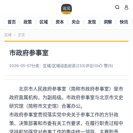


首页
政策
区域
资本
央企
发现
洞察
快讯
区域
正文

市政府参事室
2026-05-07
分类：
区域
/
区域动态
阅读(
234
)
评论(0)
赞(
5
)

北京市人民政府参事室（简称市政府参事室）是市
政府直属机构，为副局级。市政府参事室与北京市文史
研究馆（简称市文史馆）合署办公。
市政府参事室贯彻落实党中央关于参事工作的方针政
策、决策部署和市委有关工作要求，在履行职责过程中
坚持和加强党对参事工作的集中统一领导，主要职责