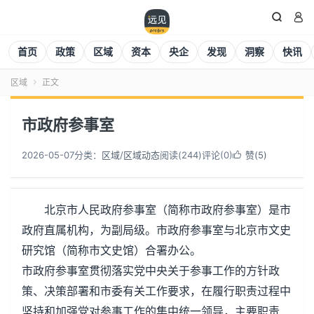


首页
政策
区域
资本
央企
发现
洞察
快讯
区域
正文

市政府参事室
2026-05-07
分类：
区域
/
区域动态
阅读(
245
)
评论(0)
赞(
5
)

北京市人民政府参事室（简称市政府参事室）是市
政府直属机构，为副局级。市政府参事室与北京市文史
研究馆（简称市文史馆）合署办公。
市政府参事室贯彻落实党中央关于参事工作的方针政
策、决策部署和市委有关工作要求，在履行职责过程中
坚持和加强党对参事工作的集中统一领导，主要职责