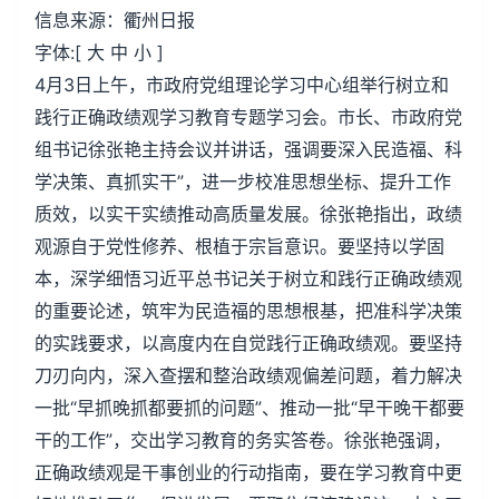
信息来源：衢州日报
字体:[ 大 中 小 ]
4月3日上午，市政府党组理论学习中心组举行树立和
践行正确政绩观学习教育专题学习会。市长、市政府党
组书记徐张艳主持会议并讲话，强调要深入民造福、科
学决策、真抓实干”，进一步校准思想坐标、提升工作
质效，以实干实绩推动高质量发展。徐张艳指出，政绩
观源自于党性修养、根植于宗旨意识。要坚持以学固
本，深学细悟习近平总书记关于树立和践行正确政绩观
的重要论述，筑牢为民造福的思想根基，把准科学决策
的实践要求，以高度内在自觉践行正确政绩观。要坚持
刀刃向内，深入查摆和整治政绩观偏差问题，着力解决
一批“早抓晚抓都要抓的问题”、推动一批“早干晚干都要
干的工作”，交出学习教育的务实答卷。徐张艳强调，
正确政绩观是干事创业的行动指南，要在学习教育中更