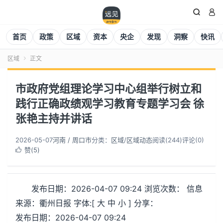


首页
政策
区域
资本
央企
发现
洞察
快讯
区域
正文

市政府党组理论学习中心组举行树立和
践行正确政绩观学习教育专题学习会 徐
张艳主持并讲话
2026-05-07
河南 / 周口市
分类：
区域
/
区域动态
阅读(
244
)
评论(0)
赞(
5
)

发布日期：2026-04-07 09:24 浏览次数： 信息
来源：衢州日报 字体:[ 大 中 小 ] 分享：
发布日期：2026-04-07 09:24