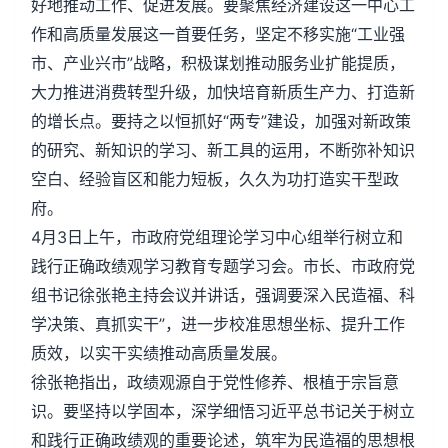
好地推动工作、促进发展。要聚焦经济建设这一中心工
作和高质量发展这一首要任务，坚定不移实施“工业强
市、产业兴市”战略，积极谋划推动服务业扩能提质，
大力推进消费转型升级，加快培育新质生产力、打造新
的增长点。要持之以恒抓好“两专”建设，加强对新政策
的研究、新知识的学习、新工具的运用，不断弥补知识
空白、经验盲区和能力短板，久久为功打造实干型政
府。
4月3日上午，市政府党组理论学习中心组举行树立和
践行正确政绩观学习教育专题学习会。市长、市政府党
组书记徐张艳主持会议并讲话，强调要深入民造福、科
学决策、真抓实干”，进一步校准思想坐标、提升工作
质效，以实干实绩推动高质量发展。
徐张艳指出，政绩观源自于党性修养、根植于宗旨意
识。要坚持以学固本，深学细悟习近平总书记关于树立
和践行正确政绩观的重要论述，筑牢为民造福的思想根