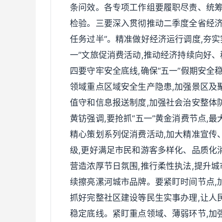
条问效。各专项工作组要履职尽责、统筹
检验。三要深入贯彻推动二季度全省经济
任务过半”。精准做好经济运行调度,夯实
一”文旅促消费活动,推动经济持续向好、
四要守牢安全底线,确保“五一”假期安全
领域重点区域安全生产隐患,加强景区及
值守和信息报送制度,加强社会治安整体
黄钫强调,要抢抓“五一”黄金消费节点,
精心策划系列促消费活动,加大精准宣传
级,更好满足市民和游客多样化、品质化消
营造浓厚节日氛围,推行柔性执法,提升
续擦亮漯河城市品牌。要紧盯时间节点,加
抓好完整社区建设等民生实事办理,让人
稳定底线。紧盯重点领域、薄弱环节,加