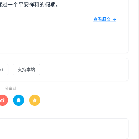
度过一个平安祥和的假期。
查看原文 →
5
)
支持本站
分享到


