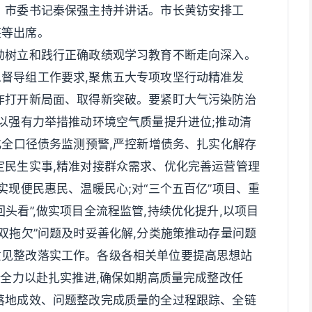
。市委书记秦保强主持并讲话。市长黄钫安排工
湛等出席。
动树立和践行正确政绩观学习教育不断走向深入。
督导组工作要求,聚焦五大专项攻坚行动精准发
作打开新局面、取得新突破。要紧盯大气污染防治
,以强有力举措推动环境空气质量提升进位;推动清
化全口径债务监测预警,严控新增债务、扎实化解存
定民生实事,精准对接群众需求、优化完善运营管理
实现便民惠民、温暖民心;对“三个五百亿”项目、重
头看”,做实项目全流程监管,持续优化提升,以项目
双拖欠”问题及时妥善化解,分类施策推动存量问题
意见整改落实工作。各级各相关单位要提高思想站
,全力以赴扎实推进,确保如期高质量完成整改任
落地成效、问题整改完成质量的全过程跟踪、全链