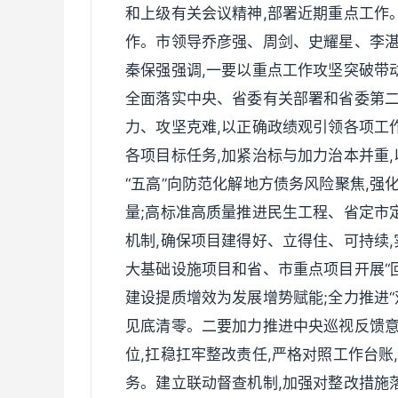
和上级有关会议精神,部署近期重点工作
作。市领导乔彦强、周剑、史耀星、李
秦保强强调,一要以重点工作攻坚突破带
全面落实中央、省委有关部署和省委第二
力、攻坚克难,以正确政绩观引领各项工
各项目标任务,加紧治标与加力治本并重
“五高”向防范化解地方债务风险聚焦,强
量;高标准高质量推进民生工程、省定市
机制,确保项目建得好、立得住、可持续,
大基础设施项目和省、市重点项目开展“回
建设提质增效为发展增势赋能;全力推进“
见底清零。二要加力推进中央巡视反馈
位,扛稳扛牢整改责任,严格对照工作台账
务。建立联动督查机制,加强对整改措施