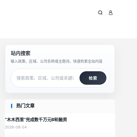



站内搜索
输入政策、区域、公司名称或主题词，快速检索全站内容
检索
热门文章
“木木西里”完成数千万元B轮融资
2026-08-04