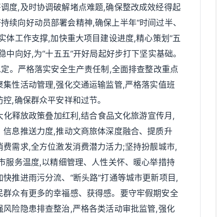
调度,及时协调破解堵点难题,确保整改成效经得起
持续向好动员部署会精神,确保上半年“时间过半、
实体工作支撑,加快重大项目建设进度,精心策划“五
稳中向好,为“十五五”开好局起好步打下坚实基础。
稳定。严格落实安全生产责任制,全面排查整改重点
聚集性活动管理,强化交通运输监管,严格落实值班
防控,确保群众平安祥和过节。
最大化释放政策叠加红利,结合食品文化旅游宣传月,
、信息推送力度,推动文商旅体深度融合、提质升
费需求,全方位激发消费潜力活力;坚持扮靓城市,
城市服务温度,以精细管理、人性关怀、暖心举措持
快推进雨污分流、“断头路”打通等城市更新项目,
民群众有更多的幸福感、获得感。要守牢假期安全
强风险隐患排查整治,严格各类活动审批监管,强化