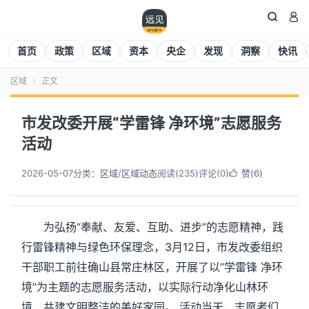


首页
政策
区域
资本
央企
发现
洞察
快讯
区域
正文

市发改委开展“学雷锋 净环境”志愿服务
活动
2026-05-07
分类：
区域
/
区域动态
阅读(
235
)
评论(0)
赞(
6
)

为弘扬“奉献、友爱、互助、进步”的志愿精神，践
行雷锋精神与绿色环保理念，3月12日，市发改委组织
干部职工前往确山县常庄林区，开展了以“学雷锋 净环
境”为主题的志愿服务活动，以实际行动净化山林环
境，共建文明整洁的美好家园。 活动当天，志愿者们