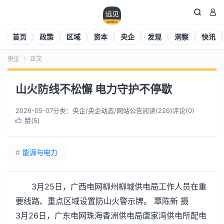


首页
政策
区域
资本
央企
发现
洞察
快讯
央企
正文

山火防线不松懈 电力守护不停歇
2026-05-07
分类：
央企
/
央企动态
/
网站公告
阅读(
226
)
评论(0)
赞(
5
)

#
能源与电力
3月25日，广西电网柳州柳城供电局工作人员在重
要线路、重点区域设置防山火警示牌。 覃陈新 摄
3月26日，广东电网珠海香洲供电局唐家湾供电所配电