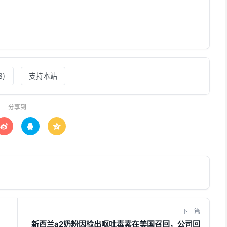
）
3
)
支持本站
分享到



下一篇
新西兰a2奶粉因检出呕吐毒素在美国召回，公司回