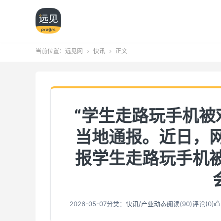
当前位置：
远见网
快讯
正文


“学生走路玩手机被
当地通报。近日，
报学生走路玩手机
2026-05-07
分类：
快讯
/
产业动态
阅读(
90
)
评论(0)
