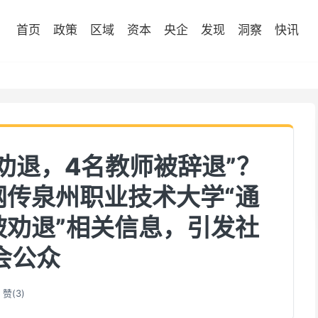
首页
政策
区域
资本
央企
发现
洞察
快讯
劝退，4名教师被辞退”？
网传泉州职业技术大学“通
被劝退”相关信息，引发社
会公众
赞(
3
)