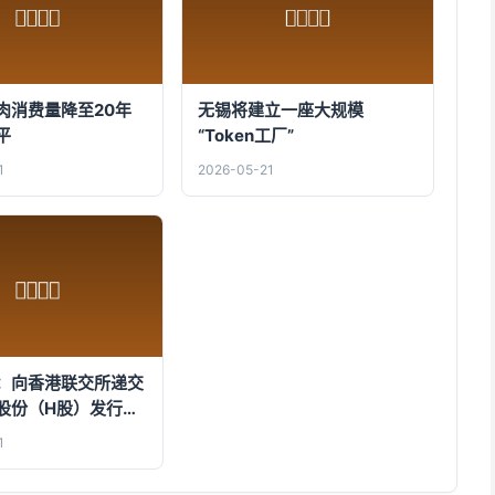
肉消费量降至20年
无锡将建立一座大规模
平
“Token工厂”
1
2026-05-21
：向香港联交所递交
股份（H股）发行并
1