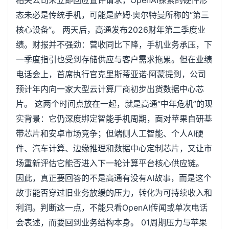
相关公司未立即回应置评请求，OpenAI探索的硬件形
态未必是传统手机，可能是萨姆·奥尔特曼所称的“第三
核心设备”。 两天后，高通发布2026财年第二季度业
绩。财报并不强劲：营收同比下降，手机业务承压，下
一季度指引也受到存储供应与客户需求拖累。但在业绩
电话会上，首席执行官克里斯蒂亚诺·阿蒙提到，公司
预计年内向一家大型云计算厂商初步出货数据中心芯
片。 这两个时间点放在一起，就是高通“中年危机”的现
实背景：它仍深度绑定智能手机周期，面对苹果自研基
带芯片和安卓市场竞争；但端侧人工智能、个人AI硬
件、汽车计算、边缘推理和数据中心定制芯片，又让市
场重新评估它能否进入下一轮计算平台核心供应链。
因此，真正要回答的不是高通有没有AI故事，而是这个
故事能否穿过旧业务放缓的压力，转化为可持续收入和
利润。判断这一点，不能只看OpenAI传闻或单次电话
会表述，而要回到业务结构本身。 01周期压力与苹果