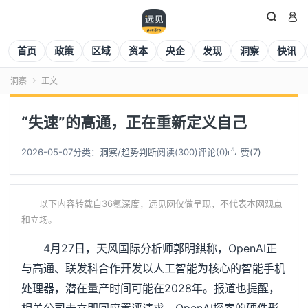


首页
政策
区域
资本
央企
发现
洞察
快讯
洞察
正文

“失速”的高通，正在重新定义自己
2026-05-07
分类：
洞察
/
趋势判断
阅读(
300
)
评论(0)
赞(
7
)

以下内容转载自36氪深度，远见网仅做呈现，不代表本网观点
和立场。
4月27日，天风国际分析师郭明錤称，OpenAI正
与高通、联发科合作开发以人工智能为核心的智能手机
处理器，潜在量产时间可能在2028年。报道也提醒，