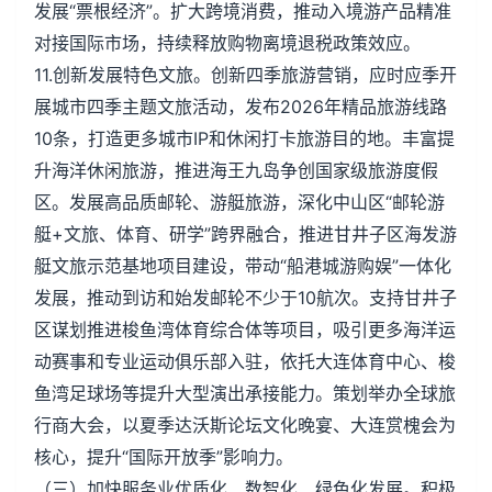
发展“票根经济”。扩大跨境消费，推动入境游产品精准
对接国际市场，持续释放购物离境退税政策效应。
11.创新发展特色文旅。创新四季旅游营销，应时应季开
展城市四季主题文旅活动，发布2026年精品旅游线路
10条，打造更多城市IP和休闲打卡旅游目的地。丰富提
升海洋休闲旅游，推进海王九岛争创国家级旅游度假
区。发展高品质邮轮、游艇旅游，深化中山区“邮轮游
艇+文旅、体育、研学”跨界融合，推进甘井子区海发游
艇文旅示范基地项目建设，带动“船港城游购娱”一体化
发展，推动到访和始发邮轮不少于10航次。支持甘井子
区谋划推进梭鱼湾体育综合体等项目，吸引更多海洋运
动赛事和专业运动俱乐部入驻，依托大连体育中心、梭
鱼湾足球场等提升大型演出承接能力。策划举办全球旅
行商大会，以夏季达沃斯论坛文化晚宴、大连赏槐会为
核心，提升“国际开放季”影响力。
（三）加快服务业优质化、数智化、绿色化发展。积极