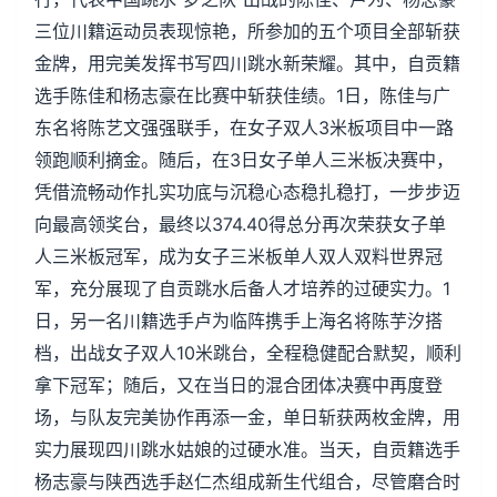
三位川籍运动员表现惊艳，所参加的五个项目全部斩获
金牌，用完美发挥书写四川跳水新荣耀。其中，自贡籍
选手陈佳和杨志豪在比赛中斩获佳绩。1日，陈佳与广
东名将陈艺文强强联手，在女子双人3米板项目中一路
领跑顺利摘金。随后，在3日女子单人三米板决赛中，
凭借流畅动作扎实功底与沉稳心态稳扎稳打，一步步迈
向最高领奖台，最终以374.40得总分再次荣获女子单
人三米板冠军，成为女子三米板单人双人双料世界冠
军，充分展现了自贡跳水后备人才培养的过硬实力。1
日，另一名川籍选手卢为临阵携手上海名将陈芋汐搭
档，出战女子双人10米跳台，全程稳健配合默契，顺利
拿下冠军；随后，又在当日的混合团体决赛中再度登
场，与队友完美协作再添一金，单日斩获两枚金牌，用
实力展现四川跳水姑娘的过硬水准。当天，自贡籍选手
杨志豪与陕西选手赵仁杰组成新生代组合，尽管磨合时