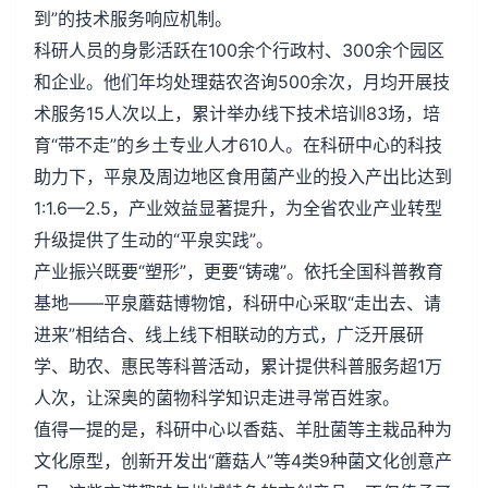
到”的技术服务响应机制。
科研人员的身影活跃在100余个行政村、300余个园区
和企业。他们年均处理菇农咨询500余次，月均开展技
术服务15人次以上，累计举办线下技术培训83场，培
育“带不走”的乡土专业人才610人。在科研中心的科技
助力下，平泉及周边地区食用菌产业的投入产出比达到
1:1.6—2.5，产业效益显著提升，为全省农业产业转型
升级提供了生动的“平泉实践”。
产业振兴既要“塑形”，更要“铸魂”。依托全国科普教育
基地——平泉蘑菇博物馆，科研中心采取“走出去、请
进来”相结合、线上线下相联动的方式，广泛开展研
学、助农、惠民等科普活动，累计提供科普服务超1万
人次，让深奥的菌物科学知识走进寻常百姓家。
值得一提的是，科研中心以香菇、羊肚菌等主栽品种为
文化原型，创新开发出“蘑菇人”等4类9种菌文化创意产