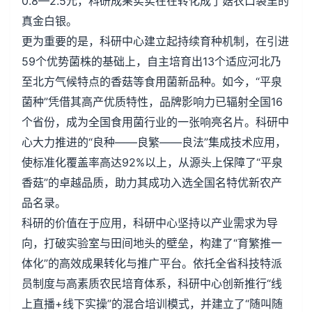
0.8—2.5元，科研成果实实在在转化成了菇农口袋里的
真金白银。
更为重要的是，科研中心建立起持续育种机制，在引进
59个优势菌株的基础上，自主培育出13个适应河北乃
至北方气候特点的香菇等食用菌新品种。如今，“平泉
菌种”凭借其高产优质特性，品牌影响力已辐射全国16
个省份，成为全国食用菌行业的一张响亮名片。科研中
心大力推进的“良种——良繁——良法”集成技术应用，
使标准化覆盖率高达92%以上，从源头上保障了“平泉
香菇”的卓越品质，助力其成功入选全国名特优新农产
品名录。
科研的价值在于应用，科研中心坚持以产业需求为导
向，打破实验室与田间地头的壁垒，构建了“育繁推一
体化”的高效成果转化与推广平台。依托全省科技特派
员制度与高素质农民培育体系，科研中心创新推行“线
上直播+线下实操”的混合培训模式，并建立了“随叫随