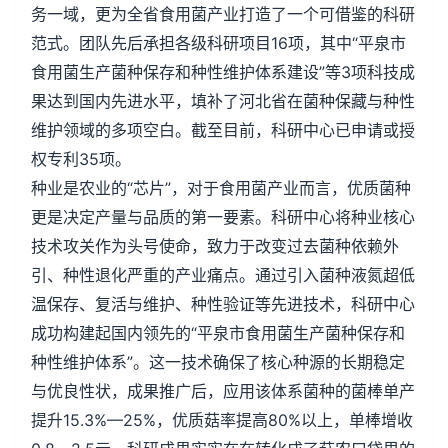
务一域，更为全省食用菌产业打造了一个可借鉴的科研
范式。团队先后承担各级科研项目16项，其中“平泉市
食用菌生产菌种保存和种性维护体系建设”等3项科技成
果达到国内先进水平，填补了河北省在菌种保藏与种性
维护领域的多项空白。截至目前，科研中心已申请或授
权专利35项。
种业是农业的“芯片”，对于食用菌产业而言，优质菌种
更是决定产量与品质的第一要素。科研中心将种业核心
技术攻关作为头号使命，致力于改变过去菌种依赖外
引、种性退化严重的产业痛点。通过引入菌种液氮超低
温保存、复活与维护、种性验证等先进技术，科研中心
成功构建起国内领先的“平泉市食用菌生产菌种保存和
种性维护体系”。这一技术确保了核心种源的长期稳定
与优良性状，成果推广后，应用该体系菌种的菌棒单产
提升15.3%—25%，优质菇率提高80%以上，单棒增收