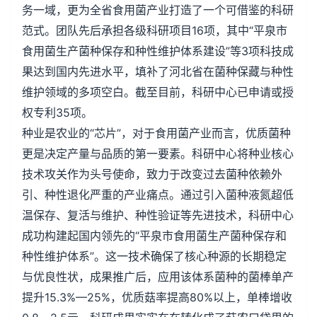
务一域，更为全省食用菌产业打造了一个可借鉴的科研
范式。团队先后承担各级科研项目16项，其中“平泉市
食用菌生产菌种保存和种性维护体系建设”等3项科技成
果达到国内先进水平，填补了河北省在菌种保藏与种性
维护领域的多项空白。截至目前，科研中心已申请或授
权专利35项。
种业是农业的“芯片”，对于食用菌产业而言，优质菌种
更是决定产量与品质的第一要素。科研中心将种业核心
技术攻关作为头号使命，致力于改变过去菌种依赖外
引、种性退化严重的产业痛点。通过引入菌种液氮超低
温保存、复活与维护、种性验证等先进技术，科研中心
成功构建起国内领先的“平泉市食用菌生产菌种保存和
种性维护体系”。这一技术确保了核心种源的长期稳定
与优良性状，成果推广后，应用该体系菌种的菌棒单产
提升15.3%—25%，优质菇率提高80%以上，单棒增收