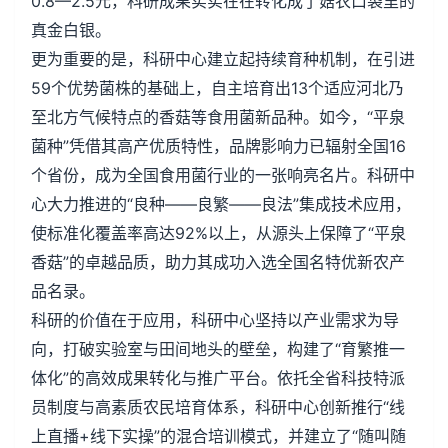
0.8—2.5元，科研成果实实在在转化成了菇农口袋里的
真金白银。
更为重要的是，科研中心建立起持续育种机制，在引进
59个优势菌株的基础上，自主培育出13个适应河北乃
至北方气候特点的香菇等食用菌新品种。如今，“平泉
菌种”凭借其高产优质特性，品牌影响力已辐射全国16
个省份，成为全国食用菌行业的一张响亮名片。科研中
心大力推进的“良种——良繁——良法”集成技术应用，
使标准化覆盖率高达92%以上，从源头上保障了“平泉
香菇”的卓越品质，助力其成功入选全国名特优新农产
品名录。
科研的价值在于应用，科研中心坚持以产业需求为导
向，打破实验室与田间地头的壁垒，构建了“育繁推一
体化”的高效成果转化与推广平台。依托全省科技特派
员制度与高素质农民培育体系，科研中心创新推行“线
上直播+线下实操”的混合培训模式，并建立了“随叫随