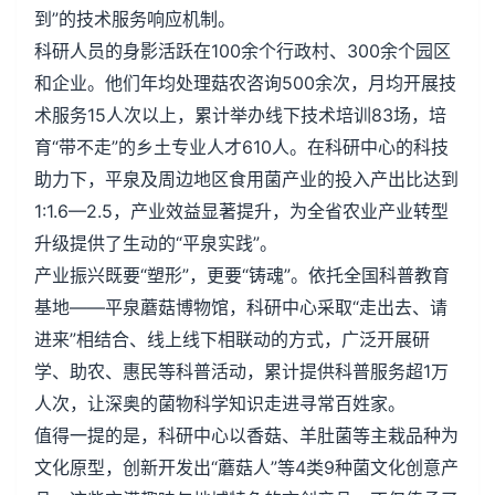
到”的技术服务响应机制。
科研人员的身影活跃在100余个行政村、300余个园区
和企业。他们年均处理菇农咨询500余次，月均开展技
术服务15人次以上，累计举办线下技术培训83场，培
育“带不走”的乡土专业人才610人。在科研中心的科技
助力下，平泉及周边地区食用菌产业的投入产出比达到
1:1.6—2.5，产业效益显著提升，为全省农业产业转型
升级提供了生动的“平泉实践”。
产业振兴既要“塑形”，更要“铸魂”。依托全国科普教育
基地——平泉蘑菇博物馆，科研中心采取“走出去、请
进来”相结合、线上线下相联动的方式，广泛开展研
学、助农、惠民等科普活动，累计提供科普服务超1万
人次，让深奥的菌物科学知识走进寻常百姓家。
值得一提的是，科研中心以香菇、羊肚菌等主栽品种为
文化原型，创新开发出“蘑菇人”等4类9种菌文化创意产