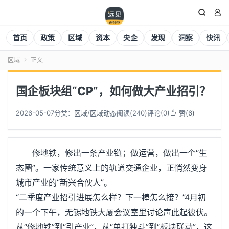


首页
政策
区域
资本
央企
发现
洞察
快讯
区域
正文

国企板块组“CP”，如何做大产业招引？
2026-05-07
分类：
区域
/
区域动态
阅读(
240
)
评论(0)
赞(
6
)

修地铁，修出一条产业链；做运营，做出一个“生
态圈”。一家传统意义上的轨道交通企业，正悄然变身
城市产业的“新兴合伙人”。
“二季度产业招引进展怎么样？下一棒怎么接？”4月初
的一个下午，无锡地铁大厦会议室里讨论声此起彼伏。
从“修地铁”到“引产业”，从“单打独斗”到“板块联动”，这