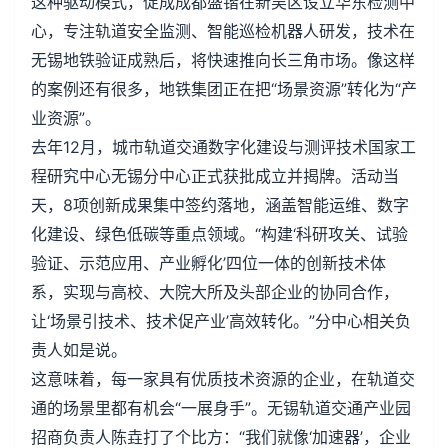
这种驱动模式，促成成都盛锴在新吴区设立华东检测中
心，专注轨道安全监测、智能巡检机器人研发，技术在
无锡地铁验证成熟后，将快速推向长三角市场。像这样
的案例还有很多，地铁集团正在把“场景资源”转化为“产
业资源”。
去年12月，城市轨道交通数字化建设与测评技术国家工
程研究中心无锡分中心正式获批成立并揭牌。活动当
天，8项创新成果集中签约落地，涵盖智能运维、数字
化建设、绿色低碳等重点领域。“构建‘科研攻关、试验
验证、示范应用、产业孵化’四位一体的创新技术体
系，实现与高校、大院大所及头部企业的协同合作，
让‘场景引技术、技术促产业’高效转化。”分中心相关负
责人如是说。
这意味着，每一家具有优质技术资源的企业，在轨道交
通的场景里都有机会“一展身手”。无锡轨道交通产业园
招商负责人陈垚打了个比方：“我们就像‘加速器’，企业