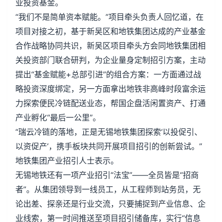
业投资基金。
“我们不是简单资本赋能。”项目牵头负责人回忆道，在
项目对接之初，基于新吴区和地铁集团达成的产业基金
合作战略协同共识，新吴区项目牵头方会同地铁集团相
关投资部门联合研判，为企业量身定制招引方案，主动
提出“基金赋能+总部引进”的组合方案：一方面通过战
略投资深度绑定，另一方面拿出地铁非高峰时段富余运
力探索便民冷链配送业态，帮国企盘活闲置资产、打通
产业孵化“最后一公里”。
“瑞云冷链的落地，正是无锡地铁集团探索‘以投促引、
以资促产’，携手板块共同开展项目招引的创新尝试。”
地铁集团产业招引人士表示。
无锡地铁还有一项产业招引“法宝”——全员皆是“招商
者”。从集团领导到一线员工，从工程师到站务员，无
论出差、探亲还是行业交流，只要捕捉到产业信息、企
业线索，第一时间推送至项目招引储备库，实行“信息