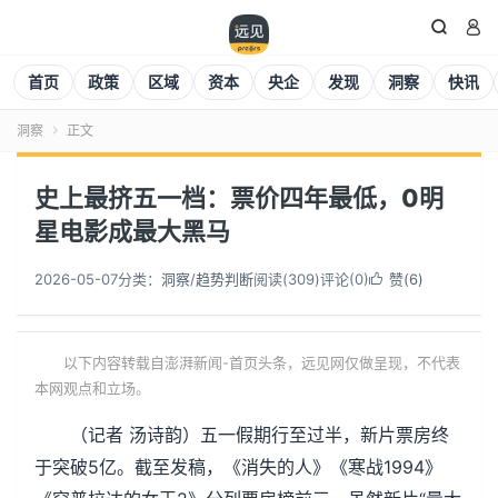


首页
政策
区域
资本
央企
发现
洞察
快讯
洞察
正文

史上最挤五一档：票价四年最低，0明
星电影成最大黑马
2026-05-07
分类：
洞察
/
趋势判断
阅读(
310
)
评论(0)
赞(
6
)

以下内容转载自澎湃新闻-首页头条，远见网仅做呈现，不代表
本网观点和立场。
（记者 汤诗韵）五一假期行至过半，新片票房终
于突破5亿。截至发稿，《消失的人》《寒战1994》