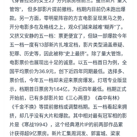
《穿普拉达的女王2》分列票房榜前三。虽然新片“量大
管饱”， 但多部影片提前撤档，档期内目前仍未跑出爆
款。另一方面，零明星阵容的方言电影呈现黑马之势，
开分电影多在及格线之上，观众们越来越难“糊弄”了。
又挤又安静的五一档：票更便宜了，但缺一部爆款今年
五一档一度有13部新片扎堆定档，影片类型涵盖悬疑、
犯罪、历史等，因此被称“史上最挤”。除了量大管饱，
电影票价也展现出十足的诚意。以五一档首日为例，全
国平均票价为36.9元，创下近四年同期最低。选择多、
票价低，今年五一档却未迎来票房爆发。灯塔专业版显
示，档期首日票房为1.64亿，为近四年最低。档期正式
开始前，已有多部影片如《三心两意》《森中有林》
《千金不换》等提前撤档或调整档期。五一档看起来拥
挤，却几乎没有大片和爆款。其中相对最有冠军相的影
片是《寒战1994》，这个经典港片IP的前两部作品累
计获得超9亿票房。新片汇集周润发、郭富城、梁家