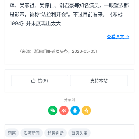
辉、吴彦祖、吴慷仁、谢君豪等知名演员，一眼望去都
是影帝，被称“法拉利开会”。不过目前看来，《寒战
1994》并未展现出太大
查看原文 →
（来源：澎湃新闻-首页头条，2026-05-05）
赞(
6
)
支持本站

分享到




洞察
澎湃新闻
趋势判断
首页头条