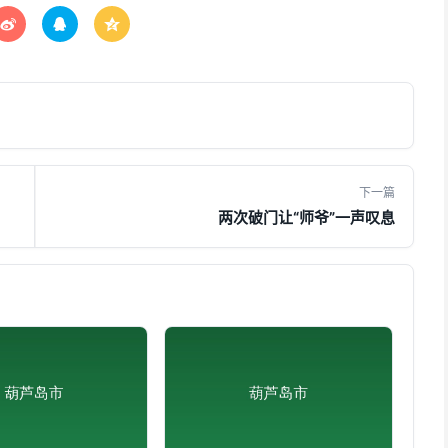



下一篇
两次破门让“师爷”一声叹息