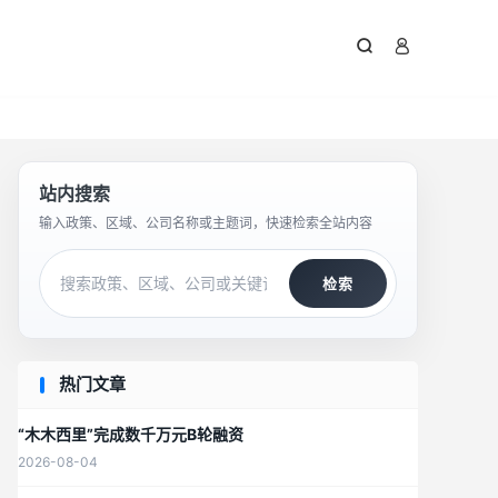



站内搜索
输入政策、区域、公司名称或主题词，快速检索全站内容
检索
热门文章
“木木西里”完成数千万元B轮融资
2026-08-04