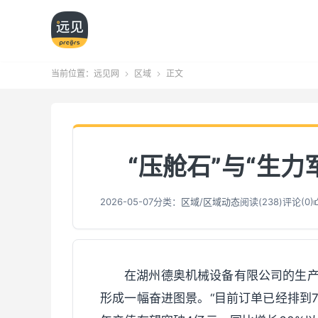
当前位置：
远见网
区域
正文


“压舱石”与“生
2026-05-07
分类：
区域
/
区域动态
阅读(
239
)
评论(0)
在湖州德奥机械设备有限公司的生
形成一幅奋进图景。“目前订单已经排到