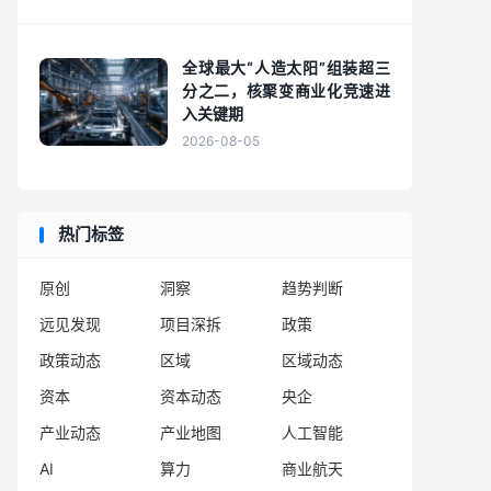
全球最大“人造太阳”组装超三
分之二，核聚变商业化竞速进
入关键期
2026-08-05
热门标签
原创
洞察
趋势判断
远见发现
项目深拆
政策
政策动态
区域
区域动态
资本
资本动态
央企
产业动态
产业地图
人工智能
AI
算力
商业航天