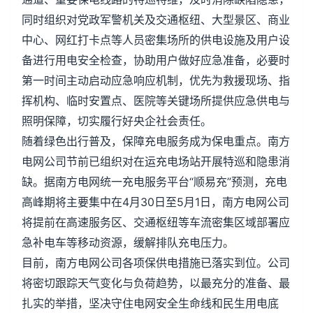
同时组织对党政军警机关及交通枢纽、大型景区、商业
中心、网红打卡点等人员密集场所的供电设施及用户设
备进行用电安全检查，协助用户做好应急准备，必要时
第一时间主动启动应急响应机制，优先为救援现场、指
挥机构、临时安置点、医院等关键场所提供应急供电与
照明保障，切实履行好央企社会责任。
随着绿色出行普及，保障充电服务成为保电重点。南方
电网公司节前已组织对在运充电场站开展特巡和隐患消
缺。据南方电网统一充电服务平台“顺易充”预测，充电
高峰期将主要集中在4月30日至5月1日，南方电网公司
将提前在高速服务区、交通枢纽等车流密集区域部署应
急补电车等移动资源，缓解排队充电压力。
目前，南方电网公司各项保供电措施已落实到位。公司
将密切跟踪天气变化与负荷趋势，以最充分的准备、最
扎实的举措，坚决守住电网安全生命线和民生用电底