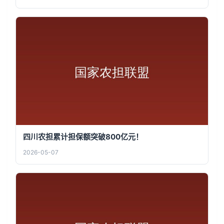
四川农担累计担保额突破800亿元！
2026-05-07