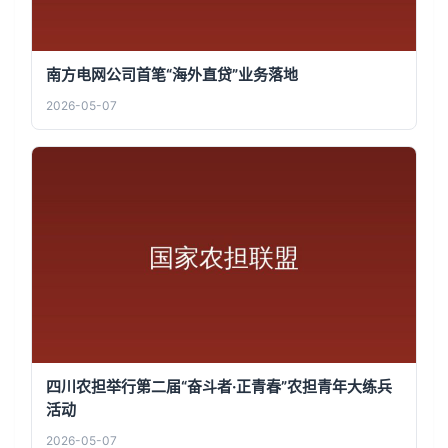
南方电网公司首笔“海外直贷”业务落地
2026-05-07
四川农担举行第二届“奋斗者·正青春”农担青年大练兵
活动
2026-05-07