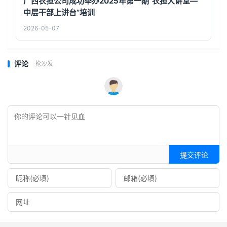
广西农担公司成功举办2025年第一期“农担大讲堂—
中层干部上讲台”培训
2026-05-07
评论
抢沙发
提交评论