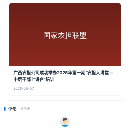
广西农担公司成功举办2025年第一期“农担大讲堂—
中层干部上讲台”培训
2026-05-07
评论
抢沙发