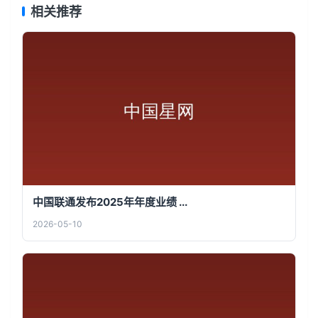
相关推荐
中国联通发布2025年年度业绩 ...
2026-05-10