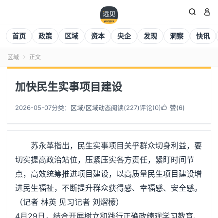


首页
政策
区域
资本
央企
发现
洞察
快讯
区域
正文

加快民生实事项目建设
2026-05-07
分类：
区域
/
区域动态
阅读(
228
)
评论(0)
赞(
6
)

苏永革指出，民生实事项目关乎群众切身利益，要
切实提高政治站位，压紧压实各方责任，紧盯时间节
点，高效统筹推进项目建设，以高质量民生项目建设增
进民生福祉，不断提升群众获得感、幸福感、安全感。
（记者 林英 见习记者 刘熠檬）
4月29日，结合开展树立和践行正确政绩观学习教育、