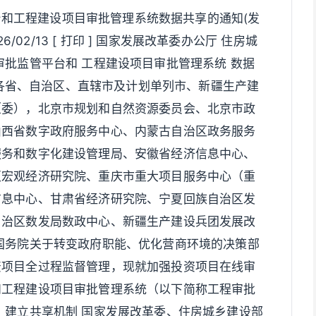
和工程建设项目审批管理系统数据共享的通知(发
6/02/13 [ 打印 ] 国家发展改革委办公厅 住房城
审批监管平台和 工程建设项目审批管理系统 数据
号 各省、自治区、直辖市及计划单列市、新疆生产建
（委），北京市规划和自然资源委员会、北京市政
山西省数字政府服务中心、内蒙古自治区政务服务
服务和数字化建设管理局、安徽省经济信息中心、
区宏观经济研究院、重庆市重大项目服务中心（重
信息中心、甘肃省经济研究院、宁夏回族自治区发
自治区数发局数政中心、新疆生产建设兵团发展改
国务院关于转变政府职能、优化营商环境的决策部
资项目全过程监督管理，现就加强投资项目在线审
和工程建设项目审批管理系统（以下简称工程审批
、建立共享机制 国家发展改革委、住房城乡建设部