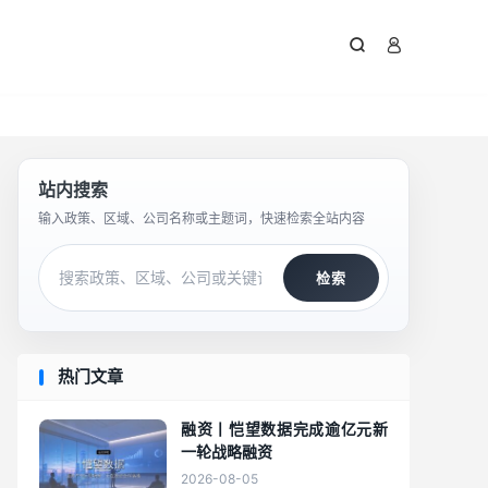



站内搜索
输入政策、区域、公司名称或主题词，快速检索全站内容
检索
热门文章
融资丨恺望数据完成逾亿元新
一轮战略融资
2026-08-05