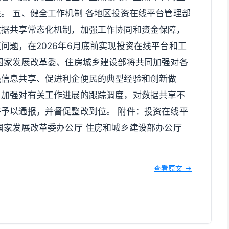
。 五、健全工作机制 各地区投资在线平台管理部
数据共享常态化机制，加强工作协同和资金保障，
问题，在2026年6月底前实现投资在线平台和工
国家发展改革委、住房城乡建设部将共同加强对各
强信息共享、促进利企便民的典型经验和创新做
，加强对有关工作进展的跟踪调度，对数据共享不
予以通报，并督促整改到位。 附件：投资在线平
国家发展改革委办公厅 住房和城乡建设部办公厅
查看原文 →