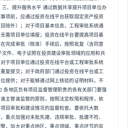
 三、提升服务水平 通过数据共享提升项目单位办
理事项前，应通过投资在线平台获取固定资产投资
项目除外）；对于项目基本信息，工程审批系统通
，无需项目单位填报；投资在线平台要提高项目基
关在完成审批（核准）手续后，按照批复（含同意
子文件、电子证照在投资建设审批领域的应用和共
，对于项目单位通过投资在线平台或工程审批系统
位重复提交；对于政府部门通过投资在线平台或工
单位提供；对于能够通过网上核验的证明材料，不
力 各地区负有项目监督管理职责的各有关部门要强
、谁主管谁监管的原则，按照法定权限和程序，依
对项目审批和建设情况的监督检查。要依托大数
管，重点加强对未批先建、违规审批、批建不符、
预警，加大对重点地区、重点领域、重点环节的监