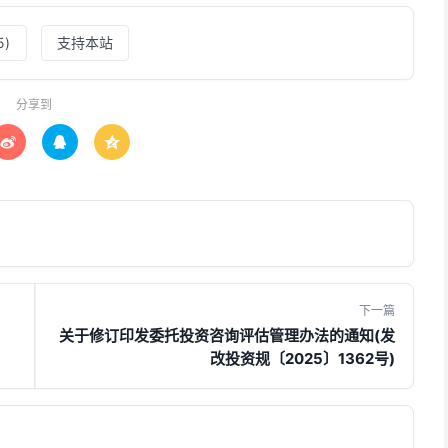
5
)
支持本站
分享到



下一篇
关于修订印发委托投资咨询评估管理办法的通知(发
改投资规〔2025〕1362号)