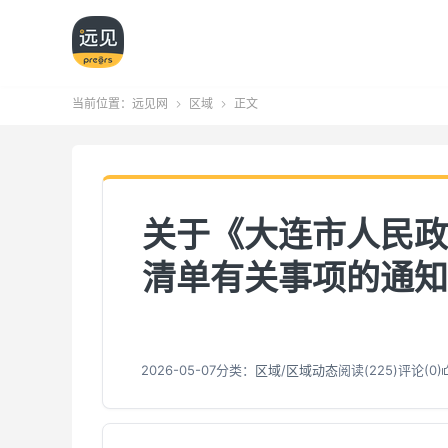
当前位置：
远见网
区域
正文


关于《大连市人民政
清单有关事项的通知》
2026-05-07
分类：
区域
/
区域动态
阅读(
226
)
评论(0)