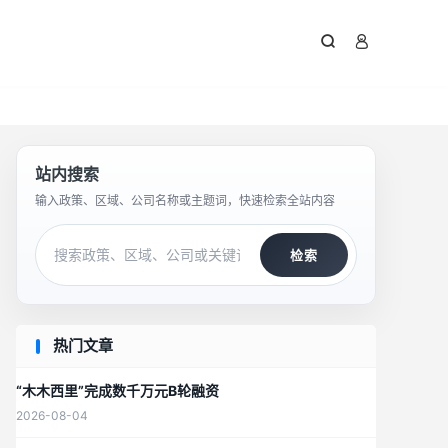



站内搜索
输入政策、区域、公司名称或主题词，快速检索全站内容
检索
热门文章
“木木西里”完成数千万元B轮融资
2026-08-04