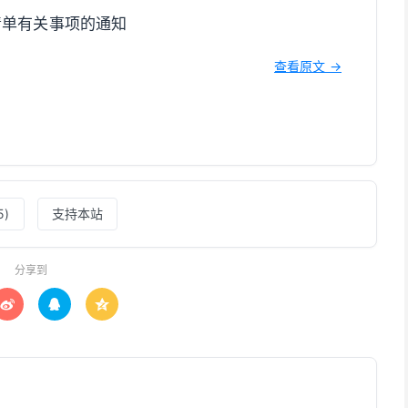
清单有关事项的通知
查看原文 →
5
)
支持本站
分享到


