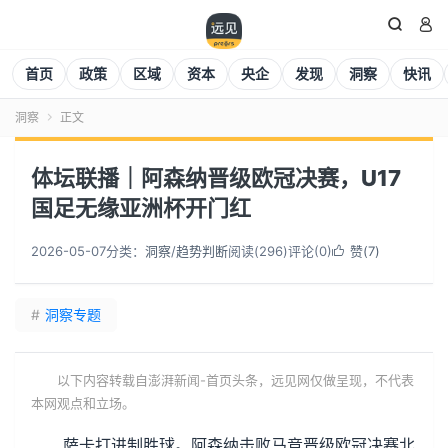


首页
政策
区域
资本
央企
发现
洞察
快讯
洞察
正文

体坛联播｜阿森纳晋级欧冠决赛，U17
国足无缘亚洲杯开门红
2026-05-07
分类：
洞察
/
趋势判断
阅读(
297
)
评论(0)
赞(
7
)

#
洞察专题
以下内容转载自澎湃新闻-首页头条，远见网仅做呈现，不代表
本网观点和立场。
萨卡打进制胜球。阿森纳击败马竞晋级欧冠决赛北