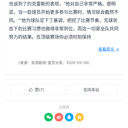
也谈到了约克雷斯的表现，“他对自己非常严格。很明
显，当一些球员开始更多参与比赛时，情况就会截然不
同。”“他为球队定下了基调，把控了比赛节奏，无球状
态下的比赛习惯也做得非常到位，而这一切是全队共同
努力的结果。在顶级赛场你必须时刻保持
查看原文 →
（来源：澎湃新闻-首页头条，2026-05-06）
赞(
7
)
支持本站

分享到



