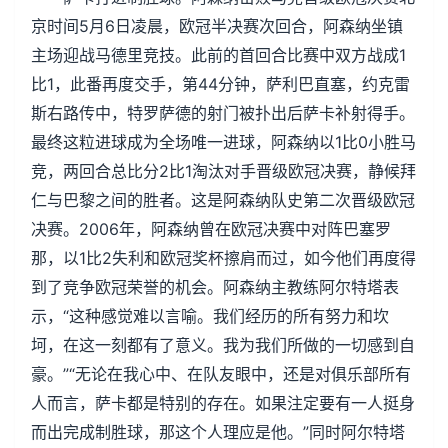
京时间5月6日凌晨，欧冠半决赛次回合，阿森纳坐镇
主场迎战马德里竞技。此前的首回合比赛中双方战成1
比1，此番再度交手，第44分钟，萨利巴直塞，约克雷
斯右路传中，特罗萨德的射门被扑出后萨卡补射得手。
最终这粒进球成为全场唯一进球，阿森纳以1比0小胜马
竞，两回合总比分2比1淘汰对手晋级欧冠决赛，静候拜
仁与巴黎之间的胜者。这是阿森纳队史第二次晋级欧冠
决赛。2006年，阿森纳曾在欧冠决赛中对阵巴塞罗
那，以1比2失利和欧冠奖杯擦肩而过，如今他们再度得
到了竞争欧冠荣誉的机会。阿森纳主教练阿尔特塔表
示，“这种感觉难以言喻。我们经历的所有努力和坎
坷，在这一刻都有了意义。我为我们所做的一切感到自
豪。”“无论在我心中、在队友眼中，还是对俱乐部所有
人而言，萨卡都是特别的存在。如果注定要有一人挺身
而出完成制胜球，那这个人理应是他。”同时阿尔特塔