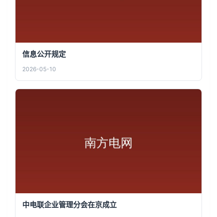
信息公开规定
2026-05-10
中电联企业管理分会在京成立