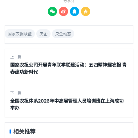
分享到




国家农担联盟
央企
央企动态
上一篇
国家农担公司开展青年联学联建活动：五四精神耀农担 青
春建功新时代
下一篇
全国农担体系2026年中高层管理人员培训班在上海成功
举办
相关推荐