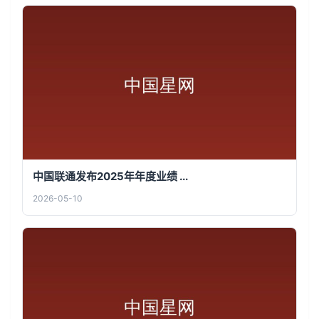
中国联通发布2025年年度业绩 ...
2026-05-10