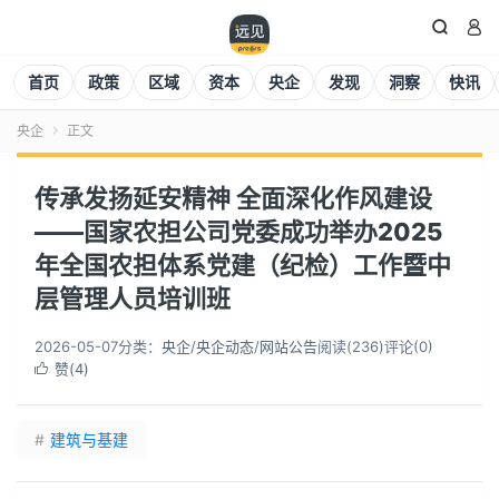


首页
政策
区域
资本
央企
发现
洞察
快讯
央企
正文

传承发扬延安精神 全面深化作风建设
——国家农担公司党委成功举办2025
年全国农担体系党建（纪检）工作暨中
层管理人员培训班
2026-05-07
分类：
央企
/
央企动态
/
网站公告
阅读(
236
)
评论(0)
赞(
4
)

#
建筑与基建