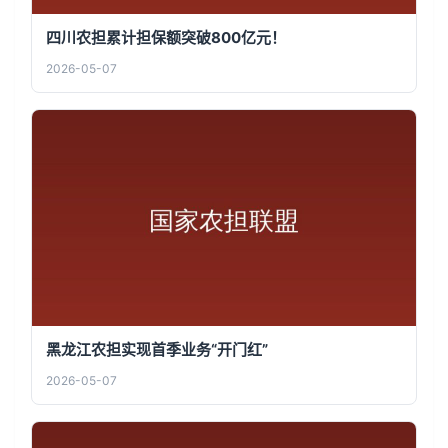
四川农担累计担保额突破800亿元！
2026-05-07
黑龙江农担实现首季业务“开门红”
2026-05-07