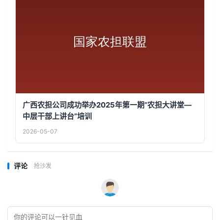
广西农担公司成功举办2025年第一期“农担大讲堂—
中层干部上讲台”培训
2026-05-07
评论
抢沙发