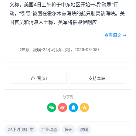
文称，美国4日上午将于中东地区开始一项“疏导”行
动，“引导”被困在霍尔木兹海峡的船只驶离该海峡。美
国官员和消息人士称，美军将摧毁伊朗应
查看原文 →
（来源：虎嗅-24小时(项目类)，2026-05-05）
赞(
3
)
支持本站

分享到




24小时(项目类
产业动态
快讯
虎嗅