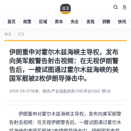


首页
政策
区域
资本
央企
发现
洞察
快讯
快讯
正文

伊朗重申对霍尔木兹海峡主导权，发布
向美军舰警告射击视频：在无视伊朗警
告后，一艘试图通过霍尔木兹海峡的美
国军舰被2枚伊朗导弹击中。
2026-05-07
分类：
快讯
/
产业动态
阅读(
106
)
评论(0)
赞(
3
)

伊朗重申对霍尔木兹海峡主导权，发布向美军舰警
告射击视频：在无视伊朗警告后，一艘试图通过霍尔木
兹海峡的美国军舰被2枚伊朗导弹击中。伊朗国家电视