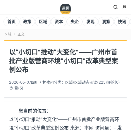


首页
政策
区域
资本
央企
发现
洞察
快讯
区域
正文

以“小切口”推动“大变化”——广州市首
批产业版营商环境“小切口”改革典型案
例公布
2026-05-07
四川 / 甘孜州
分类：
区域
/
区域动态
阅读(
225
)
评论(0)
赞(
5
)

您当前的位置：
以“小切口”推动“大变化”——广州市首批产业版营商环
境“小切口”改革典型案例公布 来源：本网 访问量：- 发