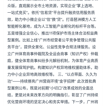
众版，直观展示全市土地资源，实现企业“掌上选地、
一站式竞买”。依托“信易贷”平台提升融资信用服务质
效，助力中小微企业以“信”换“贷”。打造琶洲模方人工
智能孵化基地，成为人工智能产业孵化的标杆平台等。
五是增强企业信心，推出11项保护市场主体合法权益典
型案例。比如上线“广州市经营者公平竞争管理公共服
务平台”，提供全景化、公益性竞争合规法律服务。设
立广州体育商事仲裁院及全运会商事（知识产权）仲裁
庭，健全体育商事纠纷多元解纷机制，为体育产业高质
量发展保驾护航。构建知识产权异地维权援助体系，助
力中小企业异地高效维权等。 三、“以点带面、久久为
功”——持续擦亮广州营商环境“金字招牌” 此次首批典
型案例公布，既是对前期“小切口”改革成效的全面总
结，更是对未来改革方向的明确指引，彰显了广州持续
优化营商环境的坚定决心和务实举措。下一步，广州将