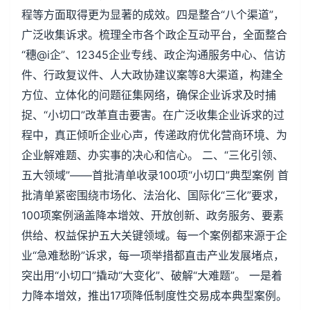
程等方面取得更为显著的成效。四是整合“八个渠道”，
广泛收集诉求。梳理全市各个政企互动平台，全面整合
“穗@i企”、12345企业专线、政企沟通服务中心、信访
件、行政复议件、人大政协建议案等8大渠道，构建全
方位、立体化的问题征集网络，确保企业诉求及时捕
捉、“小切口”改革直击要害。在广泛收集企业诉求的过
程中，真正倾听企业心声，传递政府优化营商环境、为
企业解难题、办实事的决心和信心。 二、“三化引领、
五大领域”——首批清单收录100项“小切口”典型案例 首
批清单紧密围绕市场化、法治化、国际化“三化”要求，
100项案例涵盖降本增效、开放创新、政务服务、要素
供给、权益保护五大关键领域。每一个案例都来源于企
业“急难愁盼”诉求，每一项举措都直击产业发展堵点，
突出用“小切口”撬动“大变化”、破解“大难题”。 一是着
力降本增效，推出17项降低制度性交易成本典型案例。