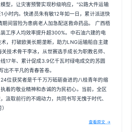
模型，让灾害预警实现秒级响应，“公路大件运输
至1小时内。快递员朱有敏12年如一日，累计派送快
疫情期间冒险为患病老人加急配送救命药品。 广西梧
装工序人均效率提升超300%。中石油六建的电
技术，打破欧美长期垄断，助力LNG运输船自主建
海关技术骨干李冰，从世赛选手成长为职教名师、
线17年、累计促成3.9亿千瓦时绿电成交的苏圆
写出不平凡的青春答卷。
24位获奖者是千千万万砥砺奋进的八桂青年的缩
、执着的敬业精神和赤诚的为民初心。当前，全区
帜，汲取前行的不竭动力，共同书写无愧于时代、
芳）
查看原文 →