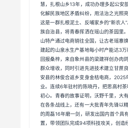
慧，扎根山乡13年，成功办理多起公安
化解民族地区矛盾纠纷，用法治之光照
这是一群扎根泥土、反哺家乡的“新农人
族自治县，将青春挥洒在瑶山的茶园里。她
山特产通过电商销往全国，让古老瑶寨焕
建起的山泉水生产基地每小时产能达3万
回报桑梓，来自象州县的梁建祥创办肉鸽
群众增收，同时引进先进技术建立甘蔗
安县的林俊合返乡变身金桔电商，2025
业。连续6年驻村的陈晓丹，把思高村茶
初心。青春的故事证明，沃野千里，大
在各条战线上，还有一大批青年先锋以
的周磊16年磨一剑，研发出国内首个具
置，带领团队完成94项科技攻关，创造