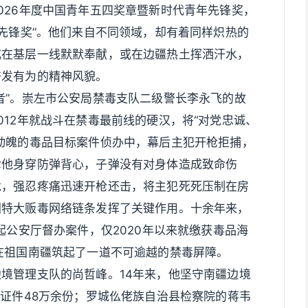
026年度中国青年五四奖章暨新时代青年先锋奖，
年先锋奖”。他们来自不同领域，却有着同样炽热的
或在基层一线默默奉献，或在边疆热土挥洒汗水，
奋发有为的精神风貌。
者”。崇左市公安局禁毒支队二级警长李永飞的故
012年就战斗在禁毒最前线的硬汉，将“对党忠诚、
动魄的毒品目标案件侦办中，幕后主犯开枪拒捕，
幸他身穿防弹背心，子弹没有对身体造成致命伤
危，强忍疼痛迅速开枪还击，将主犯死死压制在房
国特大贩毒网络链条发挥了关键作用。十余年来，
起公安厅督办案件，仅2020年以来就缴获毒品海
在祖国南疆筑起了一道不可逾越的禁毒屏障。
境管理支队的尚哲峰。14年来，他坚守南疆边境
假证件48万余份；罗城仫佬族自治县检察院的蒋韦