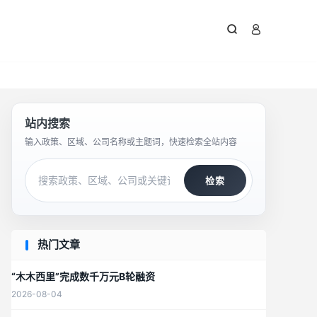



站内搜索
输入政策、区域、公司名称或主题词，快速检索全站内容
检索
热门文章
“木木西里”完成数千万元B轮融资
2026-08-04