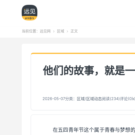
当前位置：
远见网
区域
正文


他们的故事，就是一
2026-05-07
分类：
区域
/
区域动态
阅读(
235
)
评论(0)
在五四青年节这个属于青春与梦想