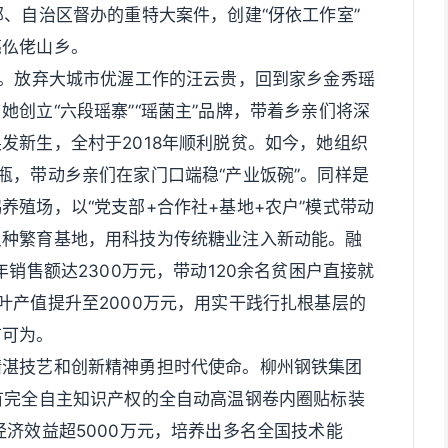
部、自治区督办的重特大案件，创建“伢依工作室”
亮仫佬山乡。
”。放弃大城市优渥工作的汪云贵，回到家乡金秀瑶
创立“六段瑶寨”“瑶菌主”品牌，带着乡亲们将深
发新生，全村于2018年顺利脱贫。如今，她组织
瓶，带动乡亲们在家门口端稳“产业饭碗”。同样是
养殖场，以“党支部+合作社+基地+农户”模式带动
良种繁育基地，用科技为传统糖业注入新动能。融
年销售额达2300万元，带动120余名贫困户直接就
叶产值提升至2000万元，用实干践行扎根基层的
有可为。
精湛技艺和创新精神勇担时代使命。柳州钢铁集团
有完全自主知识产权的全自动高温钢卷内圈贴标装
经济效益超5000万元，培养出多名全国技术能