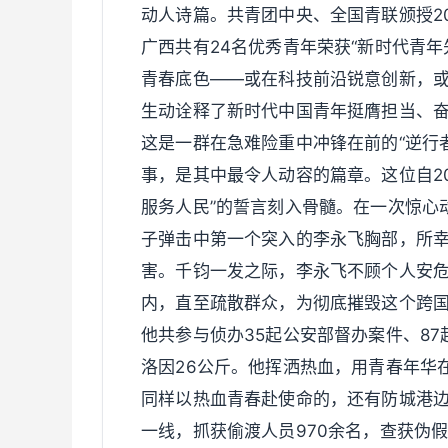
动人诗篇。共青团中央、全国青联颁授2
广西共有24名优秀青年荣获“新时代青
青春底色——或在科技前沿锐意创新，
生动诠释了新时代中国青年挺膺担当、
这是一群在急难险重中冲锋在前的“逆行
事，是其中最令人动容的篇章。这位自2
服务人民”的誓言刻入骨髓。在一次惊心
子弹击中第一个突入的李永飞胸部，所
害。千钧一发之际，李永飞不顾个人安
内，直至疏散群众，为彻底摧毁这个跨
他共参与侦办35起公安部督办案件、87
洛因26公斤。他挥洒热血，用青春年华
同样以热血青春赴使命的，还有防城港边
一线，抓获偷渡人员970余名，查获伪