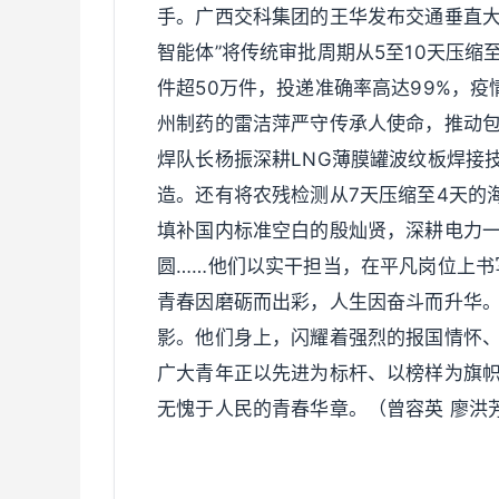
手。广西交科集团的王华发布交通垂直大
智能体”将传统审批周期从5至10天压缩
件超50万件，投递准确率高达99%，
州制药的雷洁萍严守传承人使命，推动包
焊队长杨振深耕LNG薄膜罐波纹板焊接
造。还有将农残检测从7天压缩至4天的
填补国内标准空白的殷灿贤，深耕电力一
圆……他们以实干担当，在平凡岗位上书
青春因磨砺而出彩，人生因奋斗而升华。
影。他们身上，闪耀着强烈的报国情怀
广大青年正以先进为标杆、以榜样为旗
无愧于人民的青春华章。（曾容英 廖洪