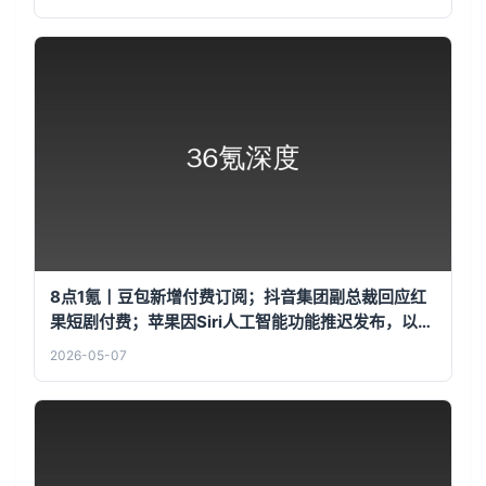
8点1氪丨豆包新增付费订阅；抖音集团副总裁回应红
果短剧付费；苹果因Siri人工智能功能推迟发布，以
2.5亿美元和解诉讼
2026-05-07