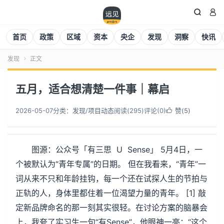


首页
政策
区域
资本
央企
发现
洞察
快讯
发现
正文

五月，适合想清楚一件事｜幕启
2026-05-07
分类：
发现
/
项目动态
阅读(
296
)
评论(0)
赞(
5
)

图源：公众号「有三思 U Sense」 5月4日，一
个被默认为“青年专属”的日期。 但在我看来，“青年”一
词从来不只和年龄挂钩，每一个还在试探人生的节拍与
正轨的人，身体里都住着一位渴望力量的青年。 [1] 敲
定新品牌命名的那一刻其实很轻。在讨论方案的脑暴会
上，我夸了实习生一句“有Sense”，他眼神一亮：“这个