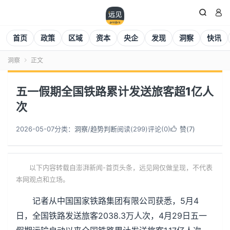


首页
政策
区域
资本
央企
发现
洞察
快讯
洞察
正文

五一假期全国铁路累计发送旅客超1亿人
次
2026-05-07
分类：
洞察
/
趋势判断
阅读(
299
)
评论(0)
赞(
7
)

以下内容转载自澎湃新闻-首页头条，远见网仅做呈现，不代表
本网观点和立场。
记者从中国国家铁路集团有限公司获悉，5月4
日，全国铁路发送旅客2038.3万人次，4月29日五一