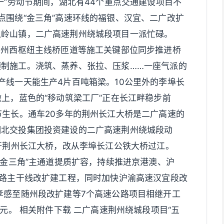
一”劳动节期间，湖北有44个重点交通建设项目不
点围绕“金三角”高速环线的福银、汉宜、二广改扩
八岭山镇，二广高速荆州绕城段项目一派忙碌。
荆州西枢纽主线桥匝道等施工关键部位同步推进桥
制施工。浇筑、蒸养、张拉、压浆……一座气派的
产线一天能生产4片百吨箱梁。10公里外的李埠长
墩上，蓝色的“移动筑梁工厂”正在长江畔稳步前
节生长。通车20多年的荆州长江大桥是二广高速的
湖北交投集团投资建设的二广高速荆州绕城段动
绕开荆州长江大桥，改从李埠长江公铁大桥过江。
“金三角”主通道提质扩容，持续推进京港澳、沪
公路主干线改扩建工程，同时加快沪渝高速汉宜段改
孝感至随州段改扩建等7个高速公路项目相继开工
亿元。 相关附件下载 二广高速荆州绕城段项目“五