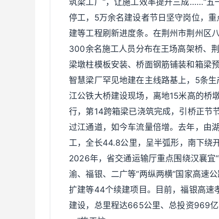
筑梁工厂”，让施工效率提升三成……“五
停工，5万余名建设者节日坚守岗位，重
建等工程刷新进度条。在荆州市荆州区
300余名施工人员分布在王场高架桥、
梁墩柱模板安装、桥面钢筋铺装和箱梁预
智慧梁厂罕见地建在主线路基上，5条生
江公铁大桥建设现场，离地15米高的桥
行，第14跨箱梁已浇筑完成，引桥正节
过江通道，如今车流量倍增。去年，由
工，全长44.8公里，呈半弧形，南下
2026年，省交通运输厅重点围绕汉襄宜
渝、福银、二广等“两纵两横”国家高速
扩建等44个续建项目。目前，福银高速
建设，总里程达665公里、总投资969