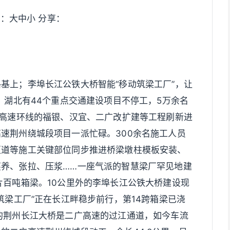
日报 ：大中小 分享：
基上；李埠长江公铁大桥智能“移动筑梁工厂”，让
，湖北有44个重点交通建设项目不停工，5万余名
”高速环线的福银、汉宜、二广改扩建等工程刷新进
速荆州绕城段项目一派忙碌。300余名施工人员
匝道等施工关键部位同步推进桥梁墩柱模板安装、
养、张拉、压浆……一座气派的智慧梁厂罕见地建
片百吨箱梁。10公里外的李埠长江公铁大桥建设现
筑梁工厂”正在长江畔稳步前行，第14跨箱梁已浇
的荆州长江大桥是二广高速的过江通道，如今车流