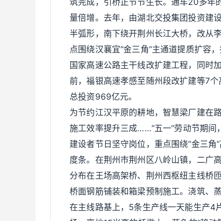
筑完成，引桥正节节生长。通车20多年
量倍增。去年，由湖北交投集团投资建设
半弧形，南下绕开荆州长江大桥，改从李
点围绕汉襄宜“金三角”主通道提质扩容，
国家高速公路主干线改扩建工程，同时加
前，福银高速孝感至随州段改扩建等7个
总投资969亿元。
为节约江汉平原的耕地，智慧梁厂建在路
施工效率提升三成……“五一”劳动节期间
建设者节日坚守岗位，重点围绕“金三角
度条。在荆州市荆州区八岭山镇，二广高
分布在王场高架桥、荆州西枢纽主线桥
桥面钢筋铺装和箱梁预制施工。浇筑、蒸
在主线路基上，5条生产线一天能生产4