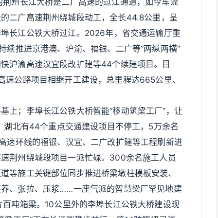
的荆州长江大桥是二广高速的过江通道，如今车流
的二广高速荆州绕城段动工，全长44.8公里，呈
埠长江公铁大桥过江。2026年，省交通运输厅重
持续推进京港澳、沪渝、福银、二广等“两纵两横”
快沪渝高速汉宜段改扩建等44个续建项目。目
高速公路项目相继开工建设，总里程达665公里、
基上；李埠长江公铁大桥智能“移动筑梁工厂”，让
，湖北有44个重点交通建设项目不停工，5万余名
”高速环线的福银、汉宜、二广改扩建等工程刷新进
速荆州绕城段项目一派忙碌。300余名施工人员
匝道等施工关键部位同步推进桥梁墩柱模板安装、
养、张拉、压浆……一座气派的智慧梁厂罕见地建
片百吨箱梁。10公里外的李埠长江公铁大桥建设现