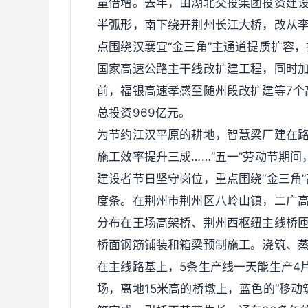
量倍增。去年，由湖北交投集团投资建设
半弧形，南下绕开荆州长江大桥，改从李
点围绕汉襄宜“金三角”主通道提质扩容，
国家高速公路主干线改扩建工程，同时加
前，福银高速孝感至随州段改扩建等7个
总投资969亿元。
为节约江汉平原的耕地，智慧梁厂建在路
施工效率提升三成……“五一”劳动节期间
建设者节日坚守岗位，重点围绕“金三角
度条。在荆州市荆州区八岭山镇，二广高
分布在王场高架桥、荆州西枢纽主线桥
桥面钢筋铺装和箱梁预制施工。浇筑、蒸
在主线路基上，5条生产线一天能生产4
场，离地15米高的桥墩上，蓝色的“移动