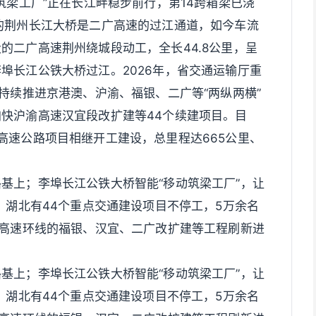
筑梁工厂”正在长江畔稳步前行，第14跨箱梁已浇
的荆州长江大桥是二广高速的过江通道，如今车流
的二广高速荆州绕城段动工，全长44.8公里，呈
埠长江公铁大桥过江。2026年，省交通运输厅重
持续推进京港澳、沪渝、福银、二广等“两纵两横”
快沪渝高速汉宜段改扩建等44个续建项目。目
高速公路项目相继开工建设，总里程达665公里、
基上；李埠长江公铁大桥智能“移动筑梁工厂”，让
，湖北有44个重点交通建设项目不停工，5万余名
”高速环线的福银、汉宜、二广改扩建等工程刷新进
基上；李埠长江公铁大桥智能“移动筑梁工厂”，让
，湖北有44个重点交通建设项目不停工，5万余名