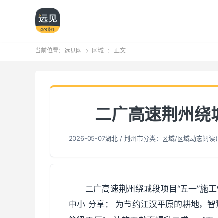
当前位置：
远见网
区域
正文


二广高速荆州绕
2026-05-07
湖北 / 荆州市
分类：
区域
/
区域动态
阅读(
二广高速荆州绕城段项目“五一”施工忙 ：
中小 分享： 为节约江汉平原的耕地，