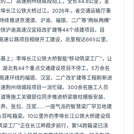
的二广高速荆州绕城段动工，全长44.8公里，呈
埠长江公铁大桥过江。2026年，省交通运输厅重
持续推进京港澳、沪渝、福银、二广等“两纵两横”
快沪渝高速汉宜段改扩建等44个续建项目。目
高速公路项目相继开工建设，总里程达665公里、
基上；李埠长江公铁大桥智能“移动筑梁工厂”，让
，湖北有44个重点交通建设项目不停工，5万余名
”高速环线的福银、汉宜、二广改扩建等工程刷新进
速荆州绕城段项目一派忙碌。300余名施工人员
匝道等施工关键部位同步推进桥梁墩柱模板安装、
养、张拉、压浆……一座气派的智慧梁厂罕见地建
片百吨箱梁。10公里外的李埠长江公铁大桥建设现
筑梁工厂”正在长江畔稳步前行，第14跨箱梁已浇