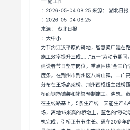
一”施工忙
：2026-05-04 08:25 来源： 湖北
：2026-05-04 08:25
来源： 湖北日报
：大中小
为节约江汉平原的耕地，智慧梁厂建在路
施工效率提升三成……“五一”劳动节期间
建设者节日坚守岗位，重点围绕“金三角
度条。在荆州市荆州区八岭山镇，二广高
分布在王场高架桥、荆州西枢纽主线桥
桥面钢筋铺装和箱梁预制施工。浇筑、蒸
在主线路基上，5条生产线一天能生产4
场，离地15米高的桥墩上，蓝色的“移动
筑完成，引桥正节节生长。通车20多年