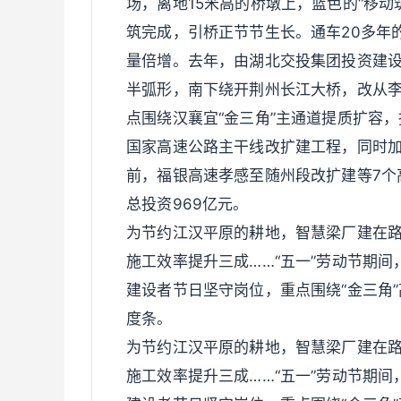
场，离地15米高的桥墩上，蓝色的“移动
筑完成，引桥正节节生长。通车20多年
量倍增。去年，由湖北交投集团投资建设
半弧形，南下绕开荆州长江大桥，改从李
点围绕汉襄宜“金三角”主通道提质扩容，
国家高速公路主干线改扩建工程，同时加
前，福银高速孝感至随州段改扩建等7个
总投资969亿元。
为节约江汉平原的耕地，智慧梁厂建在路
施工效率提升三成……“五一”劳动节期间
建设者节日坚守岗位，重点围绕“金三角
度条。
为节约江汉平原的耕地，智慧梁厂建在路
施工效率提升三成……“五一”劳动节期间