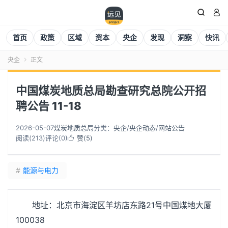


首页
政策
区域
资本
央企
发现
洞察
快讯
央企
正文

中国煤炭地质总局勘查研究总院公开招
聘公告 11-18
2026-05-07
煤炭地质总局
分类：
央企
/
央企动态
/
网站公告
阅读(
213
)
评论(0)
赞(
5
)

#
能源与电力
地址：北京市海淀区羊坊店东路21号中国煤地大厦
100038