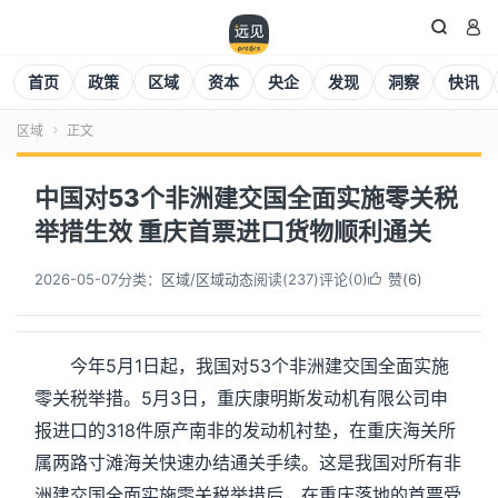


首页
政策
区域
资本
央企
发现
洞察
快讯
区域
正文

中国对53个非洲建交国全面实施零关税
举措生效 重庆首票进口货物顺利通关
2026-05-07
分类：
区域
/
区域动态
阅读(
238
)
评论(0)
赞(
6
)

今年5月1日起，我国对53个非洲建交国全面实施
零关税举措。5月3日，重庆康明斯发动机有限公司申
报进口的318件原产南非的发动机衬垫，在重庆海关所
属两路寸滩海关快速办结通关手续。这是我国对所有非
洲建交国全面实施零关税举措后，在重庆落地的首票受