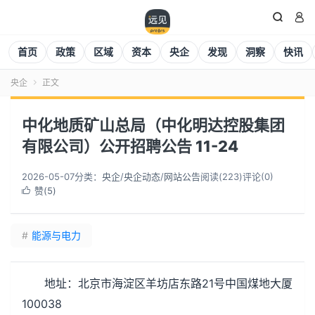


首页
政策
区域
资本
央企
发现
洞察
快讯
央企
正文

中化地质矿山总局（中化明达控股集团
有限公司）公开招聘公告 11-24
2026-05-07
分类：
央企
/
央企动态
/
网站公告
阅读(
224
)
评论(0)
赞(
5
)

#
能源与电力
地址：北京市海淀区羊坊店东路21号中国煤地大厦
100038