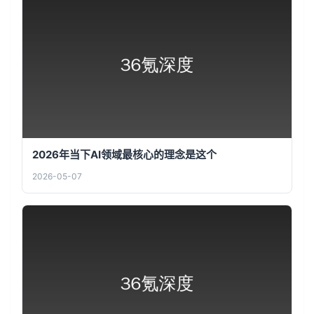
2026年当下AI领域最核心的理念是这个
2026-05-07