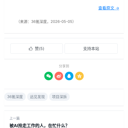
查看原文 →
（来源：36氪深度，2026-05-05）
赞(
5
)
支持本站

分享到




36氪深度
远见发现
项目深拆
上一篇
被AI抢走工作的人，在忙什么？