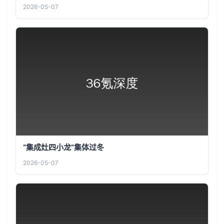
2026-05-07
“集成灶四小龙”集体过冬
2026-05-07