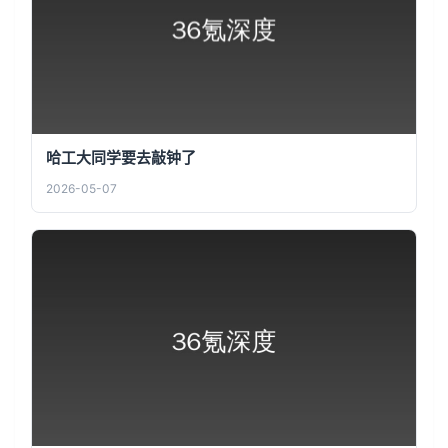
哈工大同学要去敲钟了
2026-05-07