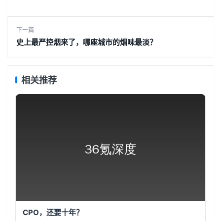
下一篇
史上最严控烟来了，哪座城市的烟味最淡？
相关推荐
CPO，还要十年？