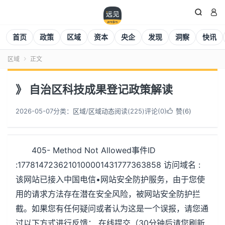


首页
政策
区域
资本
央企
发现
洞察
快讯
区域
正文

》 自治区科技成果登记政策解读
2026-05-07
分类：
区域
/
区域动态
阅读(
225
)
评论(0)
赞(
6
)

405- Method Not Allowed事件ID
:1778147236210100001431777363858 访问域名 :
该网站已接入中国电信•网站安全防护服务，由于您使
用的请求方法存在潜在安全风险，被网站安全防护拦
截。如果您有任何疑问或者认为这是一个误报，请您通
过以下方式进行反馈： 在线提交（30分钟后请您刷新