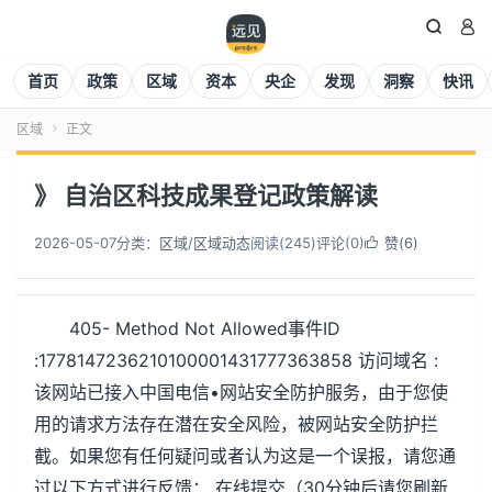


首页
政策
区域
资本
央企
发现
洞察
快讯
区域
正文

》 自治区科技成果登记政策解读
2026-05-07
分类：
区域
/
区域动态
阅读(
246
)
评论(0)
赞(
6
)

405- Method Not Allowed事件ID
:1778147236210100001431777363858 访问域名 :
该网站已接入中国电信•网站安全防护服务，由于您使
用的请求方法存在潜在安全风险，被网站安全防护拦
截。如果您有任何疑问或者认为这是一个误报，请您通
过以下方式进行反馈： 在线提交（30分钟后请您刷新