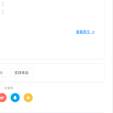
）：
）：
查看原文 →
6
)
支持本站
分享到


