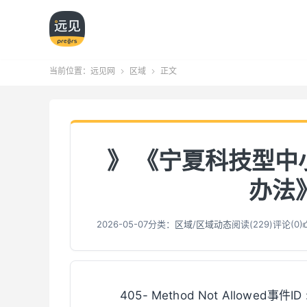
当前位置：
远见网
区域
正文


》 《宁夏科技型
办法
2026-05-07
分类：
区域
/
区域动态
阅读(
230
)
评论(0)
405- Method Not Allowed事件ID