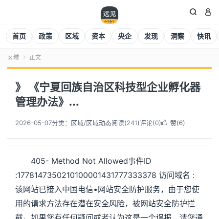


首页
政策
区域
资本
央企
发现
洞察
快讯
区域
正文

》 《宁夏回族自治区科技型企业孵化器
管理办法》...
2026-05-07
分类：
区域
/
区域动态
阅读(
242
)
评论(0)
赞(
6
)

405- Method Not Allowed事件ID
:1778147350210100001431777333378 访问域名 :
该网站已接入中国电信•网站安全防护服务，由于您使
用的请求方法存在潜在安全风险，被网站安全防护拦
截。如果您有任何疑问或者认为这是一个误报，请您通